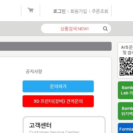
로그인
|
회원가입
|
주문조회
A/S 
및 접
공지사항
문의하기
Bam
Lab 
3D 프린터(장비) 견적문의
Bam
위키백
고객센터
Forml
Customer Service Center