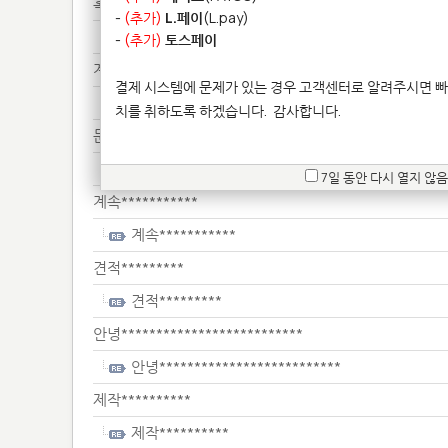
혹시*********************
-
(추가)
L.페이
(L.pay)
혹시*********************
-
(추가)
토스페이
계속*************
결제 시스템에 문제가 있는 경우 고객센터로 알려주시면 빠
계속*************
치를 취하도록 하겠습니다.
감사합니다.
문의****
문의****
7일 동안 다시 열지 않음
계속***********
계속***********
견적*********
견적*********
안녕**************************
안녕**************************
제작**********
제작**********