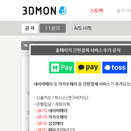
스토어
출력서
공 지
1:1 문의
A/S 사례
공 지 :
출력서비스 종료 안내
홈페이지 간편결제 서비스 추가 공지
1
9월****************************
네이버페이
및
카카오페이
등
간편결제 서비스
가
추가
되었
방금********
- 신용카드 / 피시스(연구비카드)
방금********
- 은행입금 / 계좌이체
-
(추가)
네이버페이
2차*****
-
(추가)
카카오페이
2차*****
-
(추가)
삼성페이
-
(추가)
페이코
(PAYCO)