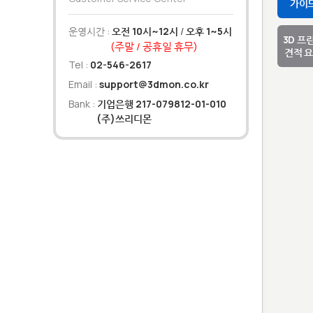
가이
운영시간 :
오전 10시~12시
/
오후 1~5시
3D 프
(주말 / 공휴일 휴무)
견적 
Tel :
02-546-2617
Email :
support@3dmon.co.kr
Bank :
기업은행 217-079812-01-010
(주)쓰리디몬