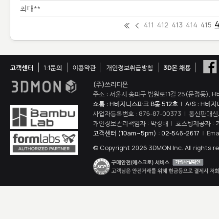
최대**
4
411
412
413
414
415
고객센터
1:1문의
이용약관
개인정보취급방침
3D몬 채용
(주)쓰리디몬
주소 : 서울시 송파구 법원로11길 25(문정동), H
쇼룸 : H비지니스파크 B동 512호
|
A/S : H비
사업자등록번호 : 876-87-00373 | 통신판매신
개인정보관리책임자 : 박정배 | 호스팅제공자 : 
고객센터 (10am~5pm) : 02-546-2617
| Ema
© Copyright 2026 3DMON Inc. All rights r