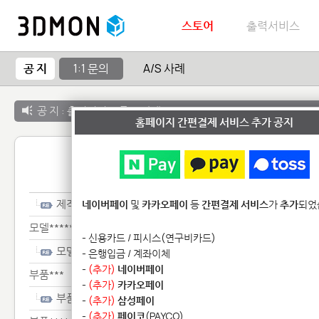
스토어
출력서비스
공 지
1:1 문의
A/S 사례
공 지 :
출력서비스 종료 안내
홈페이지 간편결제 서비스 추가 공지
1:1 
제작**
네이버페이
및
카카오페이
등
간편결제 서비스
가
추가
되었
모델**********
- 신용카드 / 피시스(연구비카드)
모델**********
- 은행입금 / 계좌이체
-
(추가)
네이버페이
부품***
-
(추가)
카카오페이
부품***
-
(추가)
삼성페이
-
(추가)
페이코
(PAYCO)