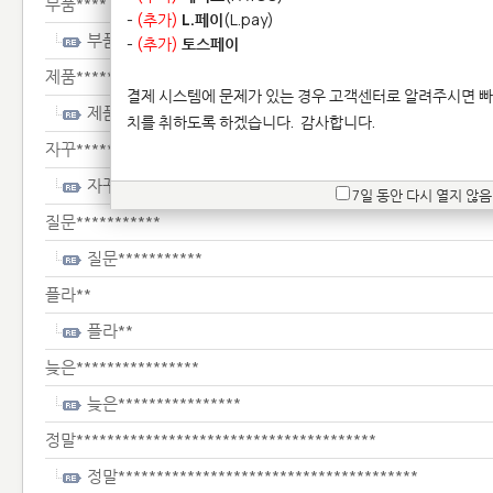
부품****
-
(추가)
L.페이
(L.pay)
부품****
-
(추가)
토스페이
제품**********
결제 시스템에 문제가 있는 경우 고객센터로 알려주시면 빠
제품**********
치를 취하도록 하겠습니다.
감사합니다.
자꾸**********************
자꾸**********************
7일 동안 다시 열지 않음
질문***********
질문***********
플라**
플라**
늦은****************
늦은****************
정말***************************************
정말***************************************