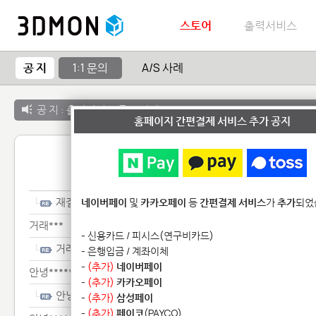
스토어
출력서비스
공 지
1:1 문의
A/S 사례
공 지 :
출력서비스 종료 안내
홈페이지 간편결제 서비스 추가 공지
1:1 
재질***************
네이버페이
및
카카오페이
등
간편결제 서비스
가
추가
되었
거래***
- 신용카드 / 피시스(연구비카드)
거래***
- 은행입금 / 계좌이체
-
(추가)
네이버페이
안녕********************************
-
(추가)
카카오페이
안녕********************************
-
(추가)
삼성페이
-
(추가)
페이코
(PAYCO)