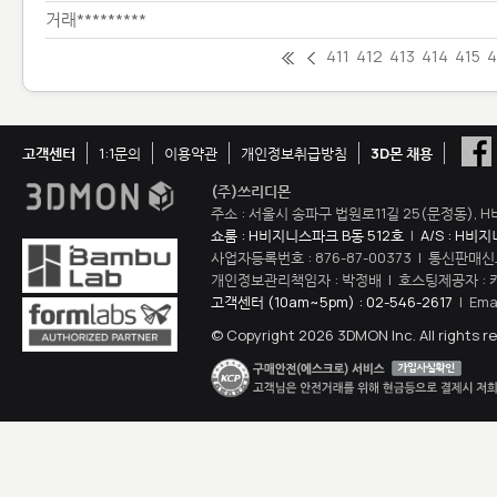
거래*********
411
412
413
414
415
4
고객센터
1:1문의
이용약관
개인정보취급방침
3D몬 채용
(주)쓰리디몬
주소 : 서울시 송파구 법원로11길 25(문정동), H
쇼룸 : H비지니스파크 B동 512호
|
A/S : H비
사업자등록번호 : 876-87-00373 | 통신판매신
개인정보관리책임자 : 박정배 | 호스팅제공자 : 
고객센터 (10am~5pm) : 02-546-2617
| Ema
© Copyright 2026 3DMON Inc. All rights r