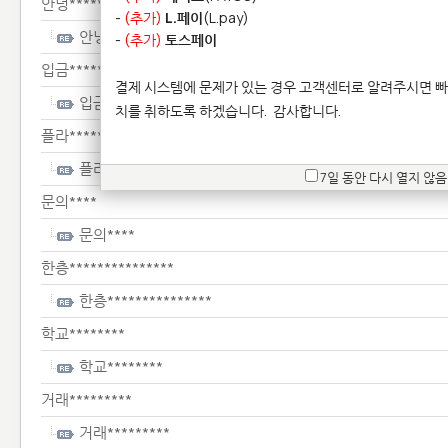
안녕************
-
(추가)
L.페이
(L.pay)
안녕************
-
(추가)
토스페이
입금*******
결제 시스템에 문제가 있는 경우 고객센터로 알려주시면 빠
입금*******
치를 취하도록 하겠습니다.
감사합니다.
플라**********
플라**********
7일 동안 다시 열지 않음
문의****
문의****
한층***************
한층***************
학교********
학교********
거래*********
거래*********