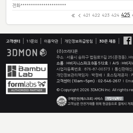
전화**********************
425
421
422
423
424
고객센터
1:1문의
이용약관
개인정보취급방침
3D몬 채용
(주)쓰리디몬
주소 : 서울시 송파구 법원로11길 25(문정동), H
쇼룸 : H비지니스파크 B동 512호
|
A/S : H비
사업자등록번호 : 876-87-00373 | 통신판매신
개인정보관리책임자 : 박정배 | 호스팅제공자 : 
고객센터 (10am~5pm) : 02-546-2617
| Ema
© Copyright 2026 3DMON Inc. All rights r