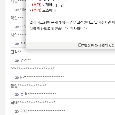
배송***********
-
(추가)
L.페이
(L.pay)
배송***********
-
(추가)
토스페이
작업***
결제 시스템에 문제가 있는 경우 고객센터로 알려주시면 빠
작업***
치를 취하도록 하겠습니다.
감사합니다.
사이*****
사이*****
7일 동안 다시 열지 않음
견적**
견적**
RP**********************
RP**********************
불철****************
불철****************
최대*********************
최대*********************