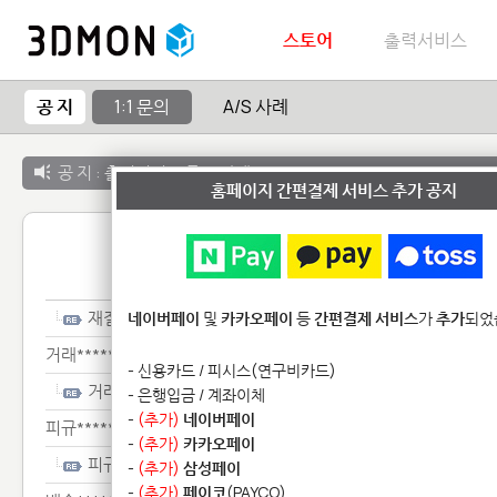
스토어
출력서비스
공 지
1:1 문의
A/S 사례
공 지 :
출력서비스 종료 안내
홈페이지 간편결제 서비스 추가 공지
1:1 
재질***************
네이버페이
및
카카오페이
등
간편결제 서비스
가
추가
되었
거래******
- 신용카드 / 피시스(연구비카드)
거래******
- 은행입금 / 계좌이체
-
(추가)
네이버페이
피규********
-
(추가)
카카오페이
피규********
-
(추가)
삼성페이
-
(추가)
페이코
(PAYCO)