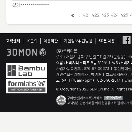
결재**************
421
422
423
424
425
고객센터
1:1문의
이용약관
개인정보취급방침
3D몬 채용
(주)쓰리디몬
주소 : 서울시 송파구 법원로11길 25(문정동), H
쇼룸 : H비지니스파크 B동 512호
|
A/S : H비
사업자등록번호 : 876-87-00373 | 통신판매신
개인정보관리책임자 : 박정배 | 호스팅제공자 : 
고객센터 (10am~5pm) : 02-546-2617
| Ema
© Copyright 2026 3DMON Inc. All rights r