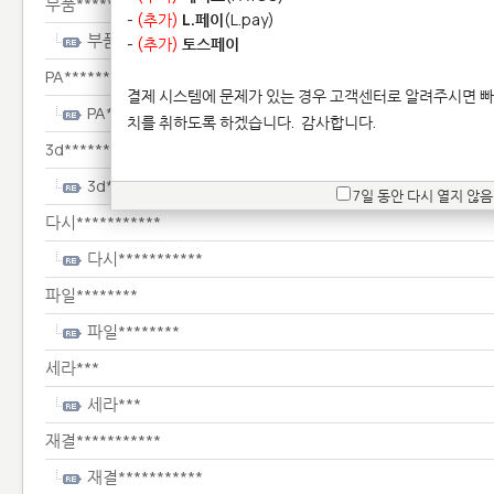
부품*************
-
(추가)
L.페이
(L.pay)
부품*************
-
(추가)
토스페이
PA************
결제 시스템에 문제가 있는 경우 고객센터로 알려주시면 빠
PA************
치를 취하도록 하겠습니다.
감사합니다.
3d**************
3d**************
7일 동안 다시 열지 않음
다시***********
다시***********
파일********
파일********
세라***
세라***
재결***********
재결***********