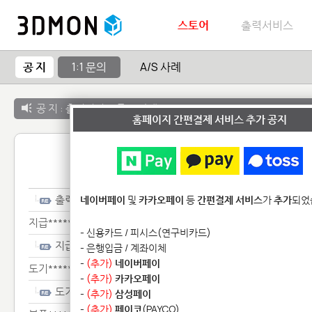
스토어
출력서비스
공 지
1:1 문의
A/S 사례
공 지 :
출력서비스 종료 안내
홈페이지 간편결제 서비스 추가 공지
1:1 
출력***********
네이버페이
및
카카오페이
등
간편결제 서비스
가
추가
되었
지급***********
- 신용카드 / 피시스(연구비카드)
지급***********
- 은행입금 / 계좌이체
-
(추가)
네이버페이
도기********
-
(추가)
카카오페이
도기********
-
(추가)
삼성페이
-
(추가)
페이코
(PAYCO)