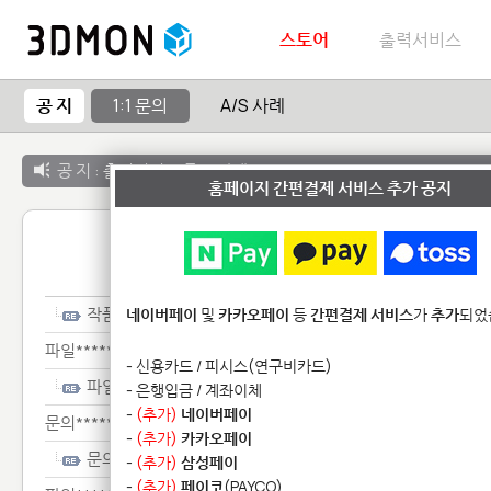
스토어
출력서비스
공 지
1:1 문의
A/S 사례
공 지 :
출력서비스 종료 안내
홈페이지 간편결제 서비스 추가 공지
1:1 
작품***
네이버페이
및
카카오페이
등
간편결제 서비스
가
추가
되었
파일**********
- 신용카드 / 피시스(연구비카드)
파일**********
- 은행입금 / 계좌이체
-
(추가)
네이버페이
문의*****
-
(추가)
카카오페이
문의*****
-
(추가)
삼성페이
-
(추가)
페이코
(PAYCO)