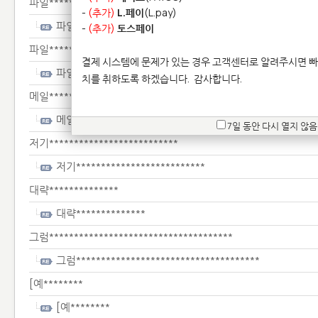
파일**********
-
(추가)
L.페이
(L.pay)
파일**********
-
(추가)
토스페이
파일*******************
결제 시스템에 문제가 있는 경우 고객센터로 알려주시면 빠
파일*******************
치를 취하도록 하겠습니다.
감사합니다.
메일******
메일******
7일 동안 다시 열지 않음
저기**************************
저기**************************
대략**************
대략**************
그럼*************************************
그럼*************************************
[예********
[예********