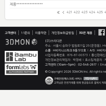
제품****************
421
422
423
424
425
고객센터
1:1문의
이용약관
개인정보취급방침
3D몬 채용
(주)쓰리디몬
주소 : 서울시 송파구 법원로11길 25(문정동), H
쇼룸 : H비지니스파크 B동 512호
|
A/S : H비
사업자등록번호 : 876-87-00373 | 통신판매신
개인정보관리책임자 : 박정배 | 호스팅제공자 : 
고객센터 (10am~5pm) : 02-546-2617
| Ema
© Copyright 2026 3DMON Inc. All rights r