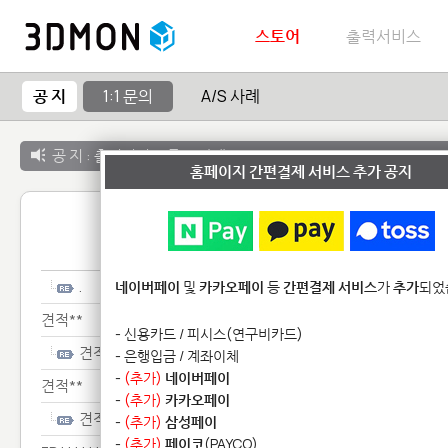
스토어
출력서비스
공 지
1:1 문의
A/S 사례
공 지 :
출력서비스 종료 안내
홈페이지 간편결제 서비스 추가 공지
1:1 
.
네이버페이
및
카카오페이
등
간편결제 서비스
가
추가
되었
견적**
- 신용카드 / 피시스(연구비카드)
견적**
- 은행입금 / 계좌이체
-
(추가)
네이버페이
견적**
-
(추가)
카카오페이
견적**
-
(추가)
삼성페이
-
(추가)
페이코
(PAYCO)