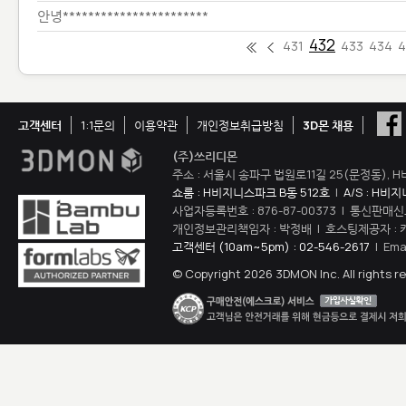
안녕***********************
432
431
433
434
4
고객센터
1:1문의
이용약관
개인정보취급방침
3D몬 채용
(주)쓰리디몬
주소 : 서울시 송파구 법원로11길 25(문정동), H
쇼룸 : H비지니스파크 B동 512호
|
A/S : H비
사업자등록번호 : 876-87-00373 | 통신판매신
개인정보관리책임자 : 박정배 | 호스팅제공자 : 
고객센터 (10am~5pm) : 02-546-2617
| Ema
© Copyright 2026 3DMON Inc. All rights r