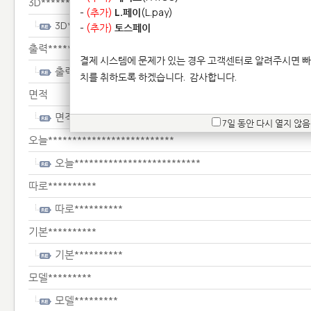
3D*******
-
(추가)
L.페이
(L.pay)
3D*******
-
(추가)
토스페이
출력**********
결제 시스템에 문제가 있는 경우 고객센터로 알려주시면 빠
출력**********
치를 취하도록 하겠습니다.
감사합니다.
면적
면적
7일 동안 다시 열지 않음
오늘**************************
오늘**************************
따로**********
따로**********
기본**********
기본**********
모델*********
모델*********