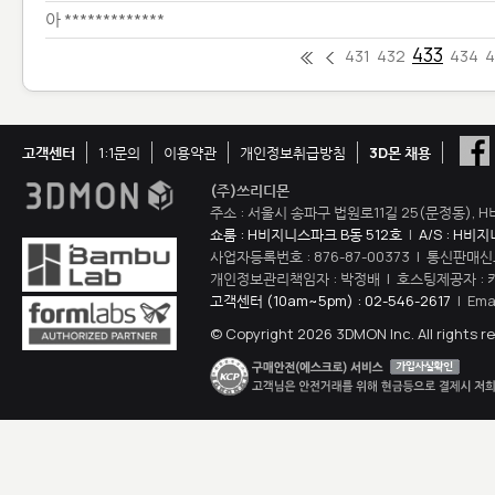
아 *************
433
431
432
434
4
고객센터
1:1문의
이용약관
개인정보취급방침
3D몬 채용
(주)쓰리디몬
주소 : 서울시 송파구 법원로11길 25(문정동), H
쇼룸 : H비지니스파크 B동 512호
|
A/S : H비
사업자등록번호 : 876-87-00373 | 통신판매신
개인정보관리책임자 : 박정배 | 호스팅제공자 : 
고객센터 (10am~5pm) : 02-546-2617
| Ema
© Copyright 2026 3DMON Inc. All rights r