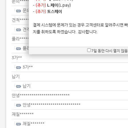
문의*****
-
(추가)
L.페이
(L.pay)
문의*****
-
(추가)
토스페이
견적**********
결제 시스템에 문제가 있는 경우 고객센터로 알려주시면 빠
견적**********
치를 취하도록 하겠습니다.
감사합니다.
플라*****************
플라*****************
7일 동안 다시 열지 않음
3가**
3가**
납기
납기
안녕*************************
안녕*************************
재질*******
재질*******