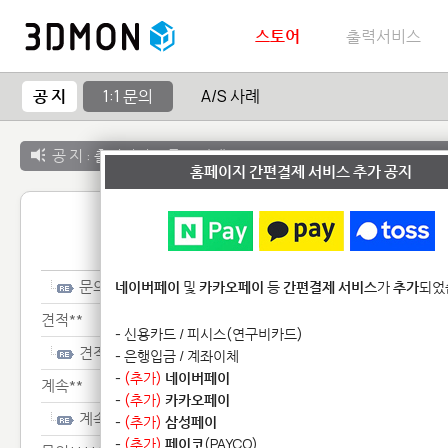
스토어
출력서비스
공 지
1:1 문의
A/S 사례
공 지 :
출력서비스 종료 안내
홈페이지 간편결제 서비스 추가 공지
1:1 
문의*****
네이버페이
및
카카오페이
등
간편결제 서비스
가
추가
되었
견적**
- 신용카드 / 피시스(연구비카드)
견적**
- 은행입금 / 계좌이체
-
(추가)
네이버페이
계속**
-
(추가)
카카오페이
계속**
-
(추가)
삼성페이
-
(추가)
페이코
(PAYCO)