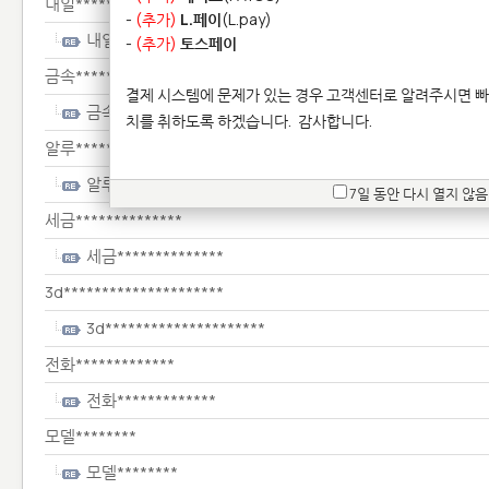
내일****************
-
(추가)
L.페이
(L.pay)
내일****************
-
(추가)
토스페이
금속********************
결제 시스템에 문제가 있는 경우 고객센터로 알려주시면 빠
금속********************
치를 취하도록 하겠습니다.
감사합니다.
알루**********************
알루**********************
7일 동안 다시 열지 않음
세금**************
세금**************
3d*********************
3d*********************
전화*************
전화*************
모델********
모델********