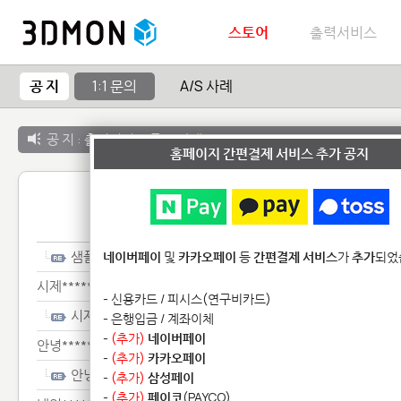
스토어
출력서비스
공 지
1:1 문의
A/S 사례
공 지 :
출력서비스 종료 안내
홈페이지 간편결제 서비스 추가 공지
1:1 
샘플**
네이버페이
및
카카오페이
등
간편결제 서비스
가
추가
되었
시제*******
- 신용카드 / 피시스(연구비카드)
시제*******
- 은행입금 / 계좌이체
-
(추가)
네이버페이
안녕******************
-
(추가)
카카오페이
안녕******************
-
(추가)
삼성페이
-
(추가)
페이코
(PAYCO)