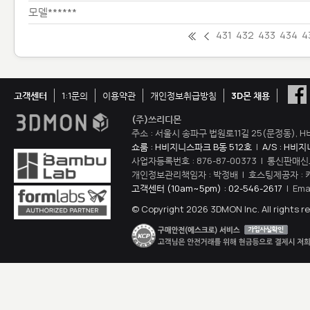
모델******
431
432
433
434
4
고객센터
1:1문의
이용약관
개인정보취급방침
3D몬 채용
(주)쓰리디몬
주소 : 서울시 송파구 법원로11길 25(문정동), H
쇼룸 : H비지니스파크 B동 512호
|
A/S : H비
사업자등록번호 : 876-87-00373 | 통신판매신
개인정보관리책임자 : 박정배 | 호스팅제공자 : 
고객센터 (10am~5pm) : 02-546-2617
| Ema
© Copyright 2026 3DMON Inc. All rights r