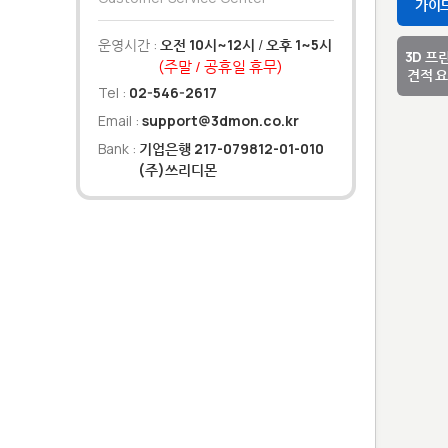
가이
운영시간 :
오전 10시~12시
/
오후 1~5시
3D 프
(주말 / 공휴일 휴무)
견적 
Tel :
02-546-2617
Email :
support@3dmon.co.kr
Bank :
기업은행 217-079812-01-010
(주)쓰리디몬