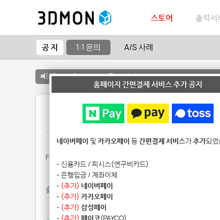
스토어
출력서
공 지
1:1 문의
A/S 사례
공 지 :
출력서비스 종료 안내
홈페이지 간편결제 서비스 추가 공지
1
Fo********************
네이버페이
및
카카오페이
등
간편결제 서비스
가
추가
되었
Fo********************
- 신용카드 / 피시스(연구비카드)
Fo********************
- 은행입금 / 계좌이체
-
(추가)
네이버페이
출력******
-
(추가)
카카오페이
출력******
-
(추가)
삼성페이
-
(추가)
페이코
(PAYCO)