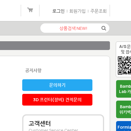
로그인
|
회원가입
|
주문조회
A/S 
및 접
공지사항
문의하기
Bam
Lab 
3D 프린터(장비) 견적문의
Bam
위키백
고객센터
Forml
Customer Service Center