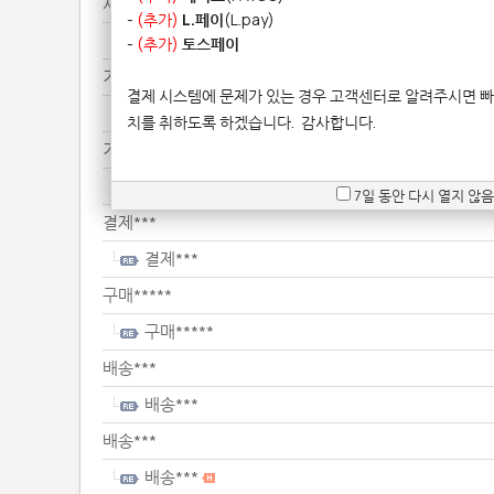
서류***
-
(추가)
L.페이
(L.pay)
서류***
-
(추가)
토스페이
기타**************
결제 시스템에 문제가 있는 경우 고객센터로 알려주시면 빠
기타**************
치를 취하도록 하겠습니다.
감사합니다.
기타**************
기타**************
7일 동안 다시 열지 않음
결제***
결제***
구매*****
구매*****
배송***
배송***
배송***
배송***