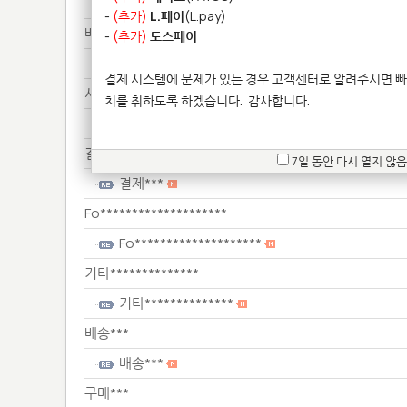
서류***
-
(추가)
L.페이
(L.pay)
배송***
-
(추가)
토스페이
배송***
결제 시스템에 문제가 있는 경우 고객센터로 알려주시면 빠
서류***
치를 취하도록 하겠습니다.
감사합니다.
서류***
결제***
7일 동안 다시 열지 않음
결제***
Fo********************
Fo********************
기타**************
기타**************
배송***
배송***
구매***