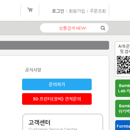
로그인
|
회원가입
|
주문조회
A/S 
및 접
공지사항
문의하기
Bam
Lab 
3D 프린터(장비) 견적문의
Bam
위키백
고객센터
Forml
Customer Service Center