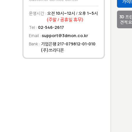
가이
운영시간 :
오전 10시~12시
/
오후 1~5시
3D 프
(주말 / 공휴일 휴무)
견적 
Tel :
02-546-2617
Email :
support@3dmon.co.kr
Bank :
기업은행 217-079812-01-010
(주)쓰리디몬