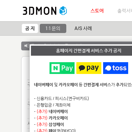
스토어
출력서
공 지
1:1 문의
A/S 사례
공 지 :
출력서비스 종료 안내
홈페이지 간편결제 서비스 추가 공지
1
구매***
네이버페이
및
카카오페이
등
간편결제 서비스
가
추가
되었
구매***
- 신용카드 / 피시스(연구비카드)
구매***
- 은행입금 / 계좌이체
-
(추가)
네이버페이
구매***
-
(추가)
카카오페이
서류***
-
(추가)
삼성페이
-
(추가)
페이코
(PAYCO)