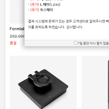
-
(추가)
L.페이
(L.pay)
-
(추가)
토스페이
결제 시스템에 문제가 있는 경우 고객센터로 알려주시면 빠
치를 취하도록 하겠습니다.
감사합니다.
Formlabs 기본 블랙 레진 V4
Formlabs 기본
버전)
292,000원
292,000원
품절
7일 동안 다시 열지 않음