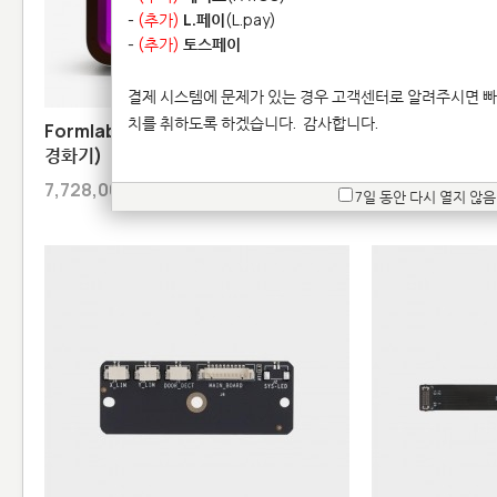
-
(추가)
L.페이
(L.pay)
-
(추가)
토스페이
결제 시스템에 문제가 있는 경우 고객센터로 알려주시면 빠
치를 취하도록 하겠습니다.
감사합니다.
Formlabs Form Cure L V2 (대형 UV
Filament Buffe
경화기)
52,500원
7,728,000원(문의요망)
7일 동안 다시 열지 않음