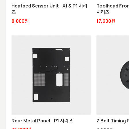
Heatbed Sensor Unit - X1 & P1 시리
Toolhead Front
즈
시리즈
8,800원
17,600원
Rear Metal Panel - P1 시리즈
Z Belt Timing 