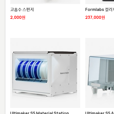
고흡수 스펀지
Formlabs 컬러
2,000원
237,000원
Ultimaker S5 Material Station
Ultimaker S5 