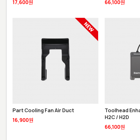
17,600원
66,100원
Part Cooling Fan Air Duct
Toolhead Enha
H2C / H2D
16,900원
66,100원