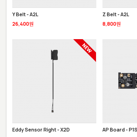
Y Belt - A2L
Z Belt - A2L
26,400원
8,800원
Eddy Sensor Right - X2D
AP Board - P1