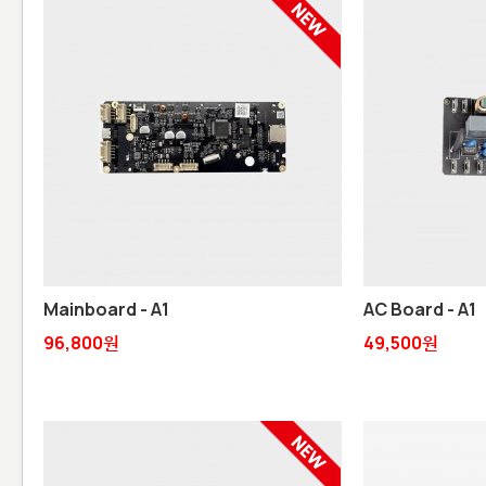
Mainboard - A1
AC Board - A1
96,800원
49,500원