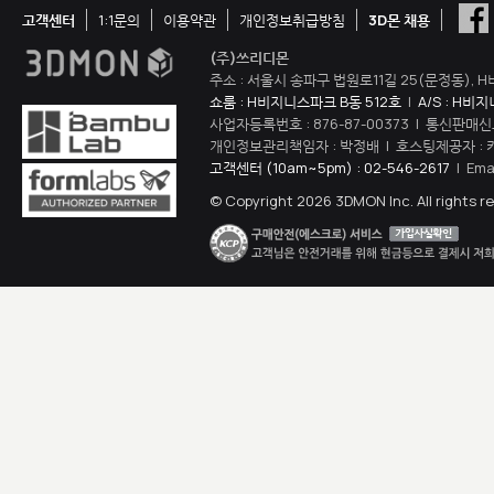
고객센터
1:1문의
이용약관
개인정보취급방침
3D몬 채용
(주)쓰리디몬
주소 : 서울시 송파구 법원로11길 25(문정동), H
쇼룸 : H비지니스파크 B동 512호
|
A/S : H비
사업자등록번호 : 876-87-00373 | 통신판매신
개인정보관리책임자 : 박정배 | 호스팅제공자 : 
고객센터 (10am~5pm) : 02-546-2617
| Ema
© Copyright 2026 3DMON Inc. All rights r