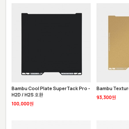
Bambu Cool Plate SuperTack Pro -
Bambu Texture
H2D / H2S 호환
93,300원
100,000원