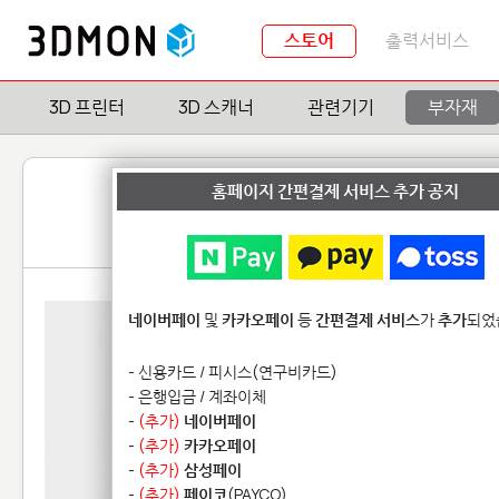
스토어
출력서비스
3D 프린터
3D 스캐너
관련기기
부자재
홈페이지 간편결제 서비스 추가 공지
네이버페이
및
카카오페이
등
간편결제 서비스
가
추가
되었
- 신용카드 / 피시스(연구비카드)
- 은행입금 / 계좌이체
-
(추가)
네이버페이
-
(추가)
카카오페이
-
(추가)
삼성페이
-
(추가)
페이코
(PAYCO)