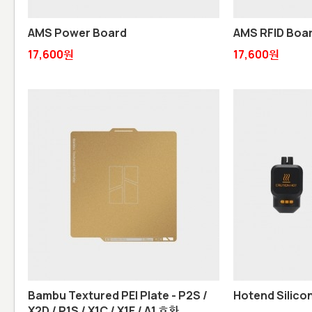
AMS Power Board
AMS RFID Boa
17,600원
17,600원
Bambu Textured PEI Plate - P2S /
Hotend Silico
X2D / P1S / X1C / X1E / A1 호환