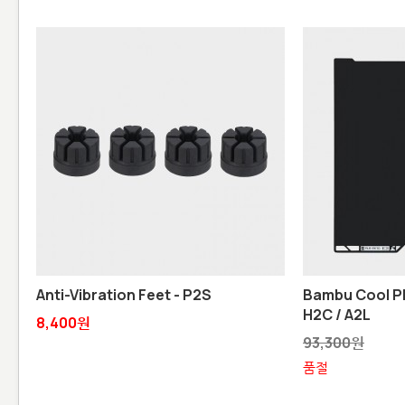
Anti-Vibration Feet - P2S
Bambu Cool Pl
H2C / A2L
8,400원
93,300원
품절