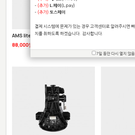
-
(추가)
L.페이
(L.pay)
-
(추가)
토스페이
결제 시스템에 문제가 있는 경우 고객센터로 알려주시면 빠
치를 취하도록 하겠습니다.
감사합니다.
AMS lite Mainboard
Bambu Textured
X2D / P1S / X1C
88,000원
64,000원
7일 동안 다시 열지 않음