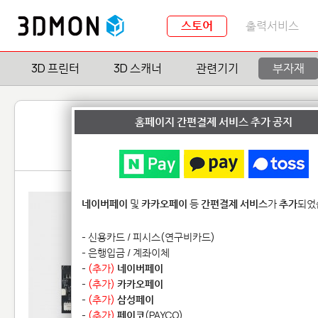
스토어
출력서비스
3D 프린터
3D 스캐너
관련기기
부자재
홈페이지 간편결제 서비스 추가 공지
네이버페이
및
카카오페이
등
간편결제 서비스
가
추가
되었
- 신용카드 / 피시스(연구비카드)
- 은행입금 / 계좌이체
-
(추가)
네이버페이
-
(추가)
카카오페이
-
(추가)
삼성페이
-
(추가)
페이코
(PAYCO)