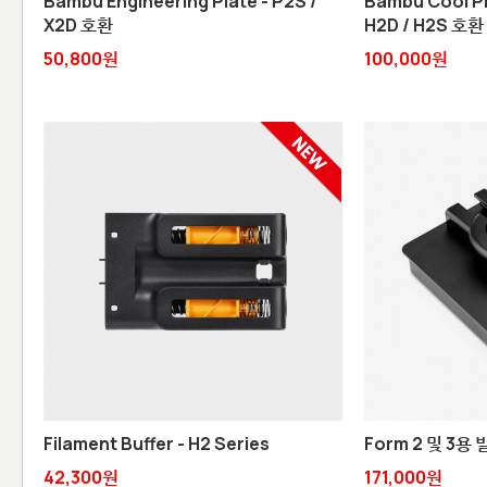
Bambu Engineering Plate - P2S /
Bambu Cool Pl
X2D 호환
H2D / H2S 호환
50,800원
100,000원
Filament Buffer - H2 Series
Form 2 및 3용
42,300원
171,000원