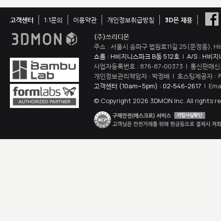
고객센터
1:1문의
이용약관
개인정보취급방침
3D몬 채용
(주)쓰리디몬
주소 : 서울시 송파구 법원로11길 25(문정동), H
쇼룸 : H비지니스파크 B동 512호
|
A/S : H비
사업자등록번호 : 876-87-00373 | 통신판매신
개인정보관리책임자 : 박정배 | 호스팅제공자 : 
고객센터 (10am~5pm) : 02-546-2617
| Ema
© Copyright 2026 3DMON Inc. All rights r