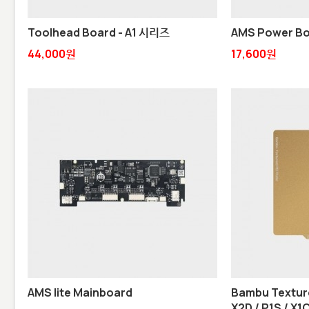
Toolhead Board - A1 시리즈
AMS Power B
44,000원
17,600원
AMS lite Mainboard
Bambu Textured
X2D / P1S / X1C