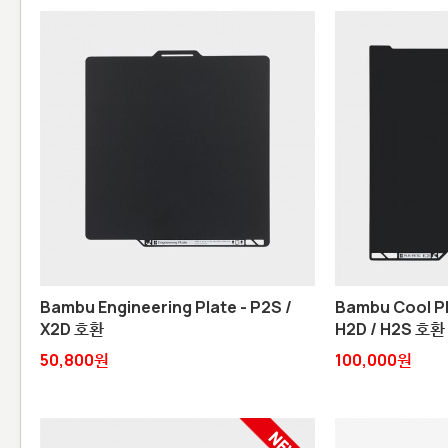
Bambu Engineering Plate - P2S /
Bambu Cool Pl
X2D 호환
H2D / H2S 호환
50,800원
100,000원