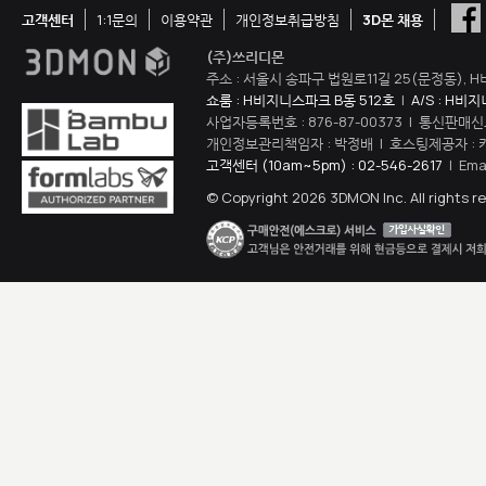
고객센터
1:1문의
이용약관
개인정보취급방침
3D몬 채용
(주)쓰리디몬
주소 : 서울시 송파구 법원로11길 25(문정동), H
쇼룸 : H비지니스파크 B동 512호
|
A/S : H비
사업자등록번호 : 876-87-00373 | 통신판매신
개인정보관리책임자 : 박정배 | 호스팅제공자 : 
고객센터 (10am~5pm) : 02-546-2617
| Ema
© Copyright 2026 3DMON Inc. All rights r