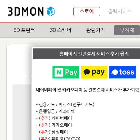
스토어
출력서비스
3D 프린터
3D 스캐너
관련기기
부자재
홈페이지 간편결제 서비스 추가 공지
네이버페이
및
카카오페이
등
간편결제 서비스
가
추가
되었
- 신용카드 / 피시스(연구비카드)
- 은행입금 / 계좌이체
-
(추가)
네이버페이
-
(추가)
카카오페이
-
(추가)
삼성페이
-
(추가)
페이코
(PAYCO)