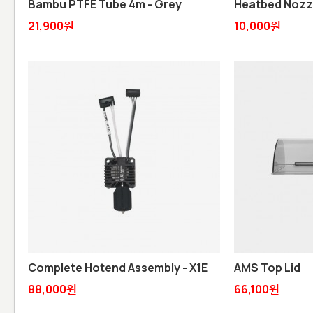
Bambu PTFE Tube 4m - Grey
Heatbed Nozzle
21,900원
10,000원
Complete Hotend Assembly - X1E
AMS Top Lid
88,000원
66,100원