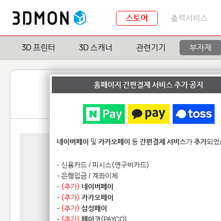
스토어
출력서비스
3D 프린터
3D 스캐너
관련기기
부자재
홈페이지 간편결제 서비스 추가 공지
네이버페이
및
카카오페이
등
간편결제 서비스
가
추가
되었
- 신용카드 / 피시스(연구비카드)
- 은행입금 / 계좌이체
-
(추가)
네이버페이
-
(추가)
카카오페이
-
(추가)
삼성페이
-
(추가)
페이코
(PAYCO)