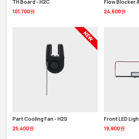
TH Board - H2C
Flow Blocker 
101,700원
24,600원
Part Cooling Fan - H2S
Front LED Light
25,400원
19,800원