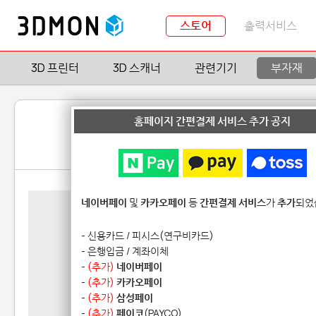
스토어
출력서비스
3D 프린터
3D 스캐너
관련기기
부자재
홈페이지 간편결제 서비스 추가 공지
네이버페이
및
카카오페이
등
간편결제 서비스
가
추가
되었
- 신용카드 / 피시스(연구비카드)
- 은행입금 / 계좌이체
-
(추가)
네이버페이
-
(추가)
카카오페이
-
(추가)
삼성페이
-
(추가)
페이코
(PAYCO)