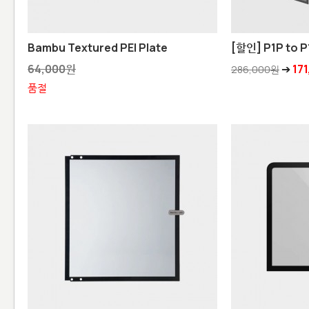
Bambu Textured PEI Plate
[할인] P1P to P
64,000원
➔
17
286,000원
품절