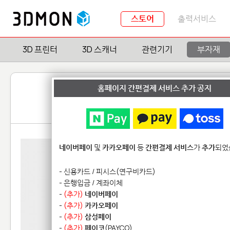
스토어
출력서비스
3D 프린터
3D 스캐너
관련기기
부자재
홈페이지 간편결제 서비스 추가 공지
네이버페이
및
카카오페이
등
간편결제 서비스
가
추가
되었
- 신용카드 / 피시스(연구비카드)
- 은행입금 / 계좌이체
-
(추가)
네이버페이
-
(추가)
카카오페이
-
(추가)
삼성페이
-
(추가)
페이코
(PAYCO)