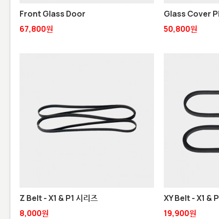
Front Glass Door
Glass Cover P
67,800원
50,800원
Z Belt - X1 & P1 시리즈
XY Belt - X1 &
8,000원
19,900원