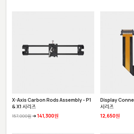
X-Axis Carbon Rods Assembly - P1
Display Connec
& X1 시리즈
시리즈
➔
141,300원
12,650원
157,000원