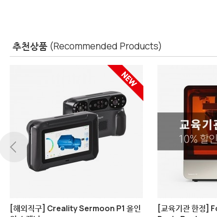
추천상품
(Recommended Products)
Combo
Bambu Lab A2L Combo