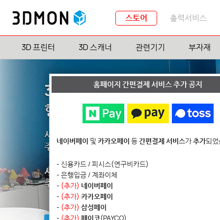
스토어
출력서비스
3D 프린터
3D 스캐너
관련기기
부자재
홈페이지 간편결제 서비스 추가 공지
3D몬 쇼룸(Showroom)
현장 카드결제 가능
서울 지하철 8호선 문정역 10분 거리
네이버페이
및
카카오페이
등
간편결제 서비스
가
추가
되었
주차가능 (2시간 무료)
- 신용카드 / 피시스(연구비카드)
시간: 평일 10~12pm, 1~5pm (방문 전 예약 
- 은행입금 / 계좌이체
주소: 서울 송파구 법원로11길 25
-
(추가)
네이버페이
H비지니스파크 B동 512호
-
(추가)
카카오페이
-
(추가)
삼성페이
-
(추가)
페이코
(PAYCO)