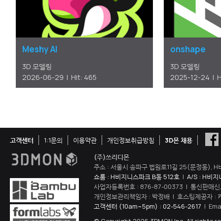
Meshy AI
onshape
3D 모델링
3D 모델링
2026-06-29 | Hit: 465
2025-12-24 | H
고객센터
1:1문의
이용약관
개인정보취급방침
3D몬 채용
(주)쓰리디몬
주소 : 서울시 송파구 법원로11길 25(문정동), H
쇼룸 : H비지니스파크 B동 512호
|
A/S : H비
사업자등록번호 : 876-87-00373 | 통신판매신
개인정보관리책임자 : 박정배 | 호스팅제공자 : 
고객센터 (10am~5pm) : 02-546-2617
| Ema