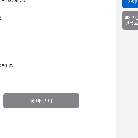
2PlusCombo
가이
3D 프
)
견적 
요
됩니다.