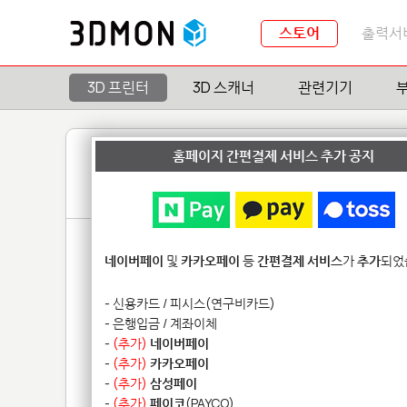
스토어
출력서
3D 프린터
3D 스캐너
관련기기
홈페이지 간편결제 서비스 추가 공지
네이버페이
및
카카오페이
등
간편결제 서비스
가
추가
되었
- 신용카드 / 피시스(연구비카드)
- 은행입금 / 계좌이체
-
(추가)
네이버페이
-
(추가)
카카오페이
-
(추가)
삼성페이
-
(추가)
페이코
(PAYCO)