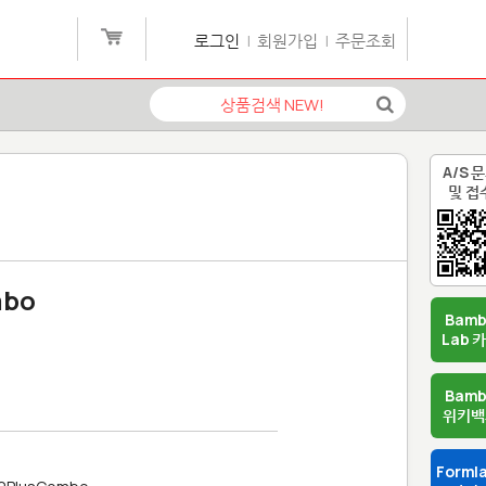
로그인
|
회원가입
|
주문조회
A/S 
및 접
mbo
Bam
Lab 
Bam
위키백
Forml