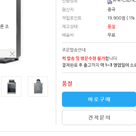
R-R-C3D-K
인증정보
원산지
중국
적립포인트
19,900
점 ( 1% 
른 조
재고상태
품절
배송비
무료
주문발송안내
퀵 발송 및 방문수령 불가
합니다.
결제완료 후 출고까지
약 1~3 영업일이 소
품절
견 적 문 의