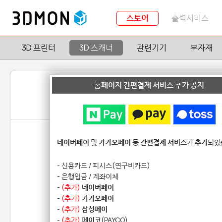
스토어
출력서비스
3D 프린터
3D 스캐너
관련기기
부자재
홈페이지 간편결제 서비스 추가 공지
네이버페이
및
카카오페이
등
간편결제 서비스
가
추가
되었
- 신용카드 / 피시스(연구비카드)
- 은행입금 / 계좌이체
-
(추가)
네이버페이
-
(추가)
카카오페이
-
(추가)
삼성페이
-
(추가)
페이코
(PAYCO)