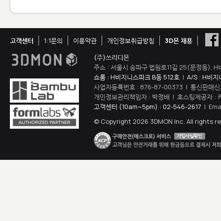
고객센터
1:1문의
이용약관
개인정보취급방침
3D몬 채용
(주)쓰리디몬
주소 : 서울시 송파구 법원로11길 25(문정동), H
쇼룸 : H비지니스파크 B동 512호
|
A/S : H비
사업자등록번호 : 876-87-00373 | 통신판매신
개인정보관리책임자 : 박정배 | 호스팅제공자 : 
고객센터 (10am~5pm) : 02-546-2617
| Ema
© Copyright 2026 3DMON Inc. All rights r