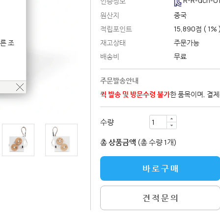
R-R-dch-U
인증정보
원산지
중국
적립포인트
15,890
점 ( 1% 
른 조
재고상태
주문가능
배송비
무료
주문발송안내
퀵 발송 및 방문수령 불가
한 품목이며, 결
수량
총 상품금액
(총 수량 1개)
견 적 문 의