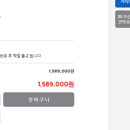
1
가이
3D 프
)
견적 
제완료 후
익일 출고
됩니다.
1,589,000원
1,589,000원