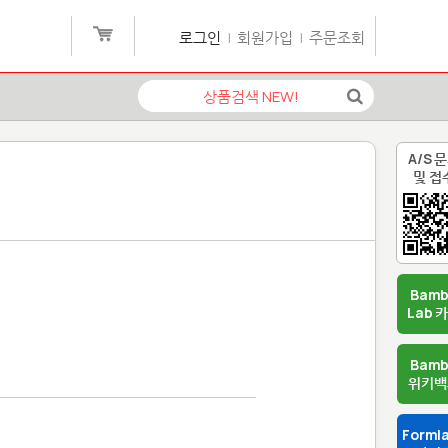
로그인
|
회원가입
|
주문조회
A/S 
및 접
Bam
Lab 
Bam
위키백
Forml