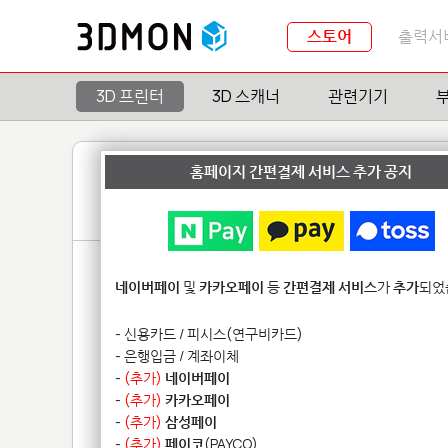
스토어
출력서
3D 프린터
3D 스캐너
관련기기
홈페이지 간편결제 서비스 추가 공지
네이버페이
및
카카오페이
등
간편결제 서비스
가
추가
되었
- 신용카드 / 피시스(연구비카드)
- 은행입금 / 계좌이체
-
(추가)
네이버페이
-
(추가)
카카오페이
-
(추가)
삼성페이
-
(추가)
페이코
(PAYCO)