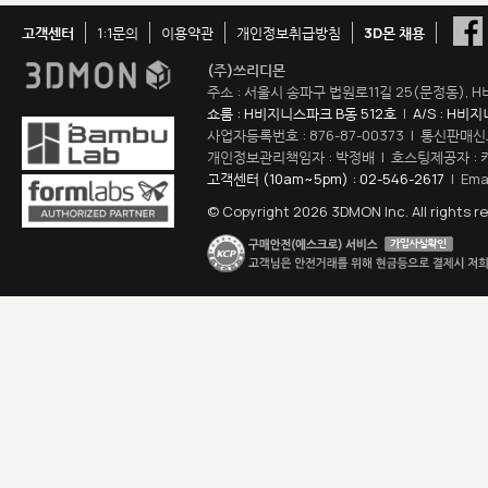
고객센터
1:1문의
이용약관
개인정보취급방침
3D몬 채용
(주)쓰리디몬
주소 : 서울시 송파구 법원로11길 25(문정동), H
쇼룸 : H비지니스파크 B동 512호
|
A/S : H비
사업자등록번호 : 876-87-00373 | 통신판매신
개인정보관리책임자 : 박정배 | 호스팅제공자 : 
고객센터 (10am~5pm) : 02-546-2617
| Ema
© Copyright 2026 3DMON Inc. All rights r