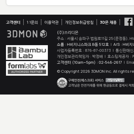
고객센터
1:1문의
이용약관
개인정보취급방침
3D몬 채용
(주)쓰리디몬
주소 : 서울시 송파구 법원로11길 25(문정동), H
쇼룸 : H비지니스파크 B동 512호
|
A/S : H비
사업자등록번호 : 876-87-00373 | 통신판매신
개인정보관리책임자 : 박정배 | 호스팅제공자 : 
고객센터 (10am~5pm) : 02-546-2617
| Ema
© Copyright 2026 3DMON Inc. All rights r