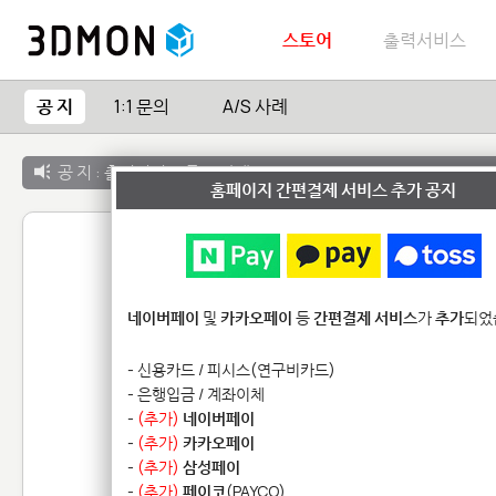
스토어
출력서비스
공 지
1:1 문의
A/S 사례
공 지 :
출력서비스 종료 안내
홈페이지 간편결제 서비스 추가 공지
[ 3D 프린팅 주문약관 ]
1. [은행입금] 결제건의 경우 입금확인 이후부터 작
네이버페이
및
카카오페이
등
간편결제 서비스
가
추가
되었
니다.
2. 결제확인 후에는 3D 프린팅 시 문제를 일으킬
- 신용카드 / 피시스(연구비카드)
작업은 진행되지 못하므로 예상 발송일이 늦춰지게 
- 은행입금 / 계좌이체
-
(추가)
네이버페이
3. 3D 프린팅은 수축 등으로 인한 치수 정밀도가
-
(추가)
카카오페이
하시기 바랍니다.
공지된 오차범위 이내의 정확도 
-
(추가)
삼성페이
4. 출력물의 물성 및 표면 품질은 출력재질 상세 
-
(추가)
페이코
(PAYCO)