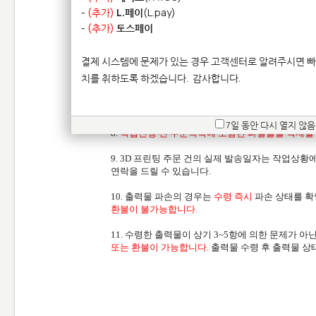
능합니다.
-
(추가)
L.페이
(L.pay)
-
(추가)
토스페이
5. 업로드를 위해 변환된 파일(STL, OBJ 등)의
(My 모델 페이지의 랜더링 이미지)에 의해 결정됩니
결제 시스템에 문제가 있는 경우 고객센터로 알려주시면 빠
6. 출력 재질별 [디자인 룰], [모델링 가이드라인
치를 취하도록 하겠습니다.
감사합니다.
책임지지 않습니다.
7. 2차 파일 검사 후 작업이 개시된 경우 여러가
7일 동안 다시 열지 않음
8.
작업진행 전 주문목록에 포함된 파일들을 삭제할
9. 3D 프린팅 주문 건의 실제 발송일자는 작업상황
연락을 드릴 수 있습니다.
10. 출력물 파손의 경우는
수령 즉시
파손 상태를 확
환불이 불가능합니다.
11. 수령한 출력물이 상기 3~5항에 의한 문제가 
또는 환불이 가능합니다.
출력물 수령 후 출력물 상