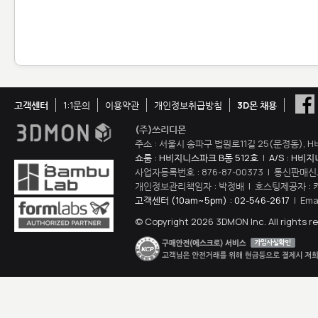
고객센터
1:1문의
이용약관
개인정보취급방침
3D몬 채용
(주)쓰리디몬
주소 : 서울시 송파구 법원로11길 25(문정동), H
쇼룸 : H비지니스파크 B동 512호
|
A/S : H비
사업자등록번호 : 876-87-00373 | 통신판매신
개인정보관리책임자 : 박정배 | 호스팅제공자 : 
고객센터 (10am~5pm) : 02-546-2617
| Ema
© Copyright 2026 3DMON Inc. All rights r