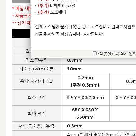
-
(추가)
L.페이
(L.pay)
* 파일 내에 여러개 모델(part)이 있는 경우 :
수량할증
적용
-
(추가)
토스페이
* 제품크기는 크지만 소모 재료량이 적은 경우 :
크기할증
적용 (예:
** 상기 예외사항은 자동견적 시스템에서 자동 구분됩니다.
결제 시스템에 문제가 있는 경우 고객센터로 알려주시면 빠
디자인 룰 / Design Rules
치를 취하도록 하겠습니다.
감사합니다.
일반
표면
최소 벽두께
0.7mm
7일 동안 다시 열지 않음
최소 판두께
0.7mm
최소 선(wire)지름
1.0mm
0.2mm
음각, 양각 디테일
0.5
(추천 0.5mm)
최소 크기
X + Y + Z ≥ 7.5mm
X + Y + Z
650 X 350 X
최대 크기
550mm
서로 붙지않는 유격
0.5mm
4mm(한개일 경우), 2mm(두개일 