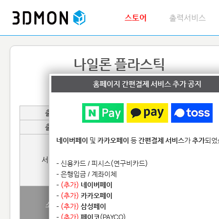
스토어
출력서비스
나일론 플라스틱
홈페이지 간편결제 서비스 추가 공지
출력비용 :
15,000원~ / 모델(part)
출력 재질
폴리아미드(PA) 수지, Nylon 12
출력 방식
SLS(Selective Laser Sintere
네이버페이
및
카카오페이
등
간편결제 서비스
가
추가
되었
일반
표면
서비스 종류
- 신용카드 / 피시스(연구비카드)
백색(White)
백색(Wh
- 은행입금 / 계좌이체
-
(추가)
네이버페이
약 8~12일
-
(추가)
카카오페이
소요기간
(※25cm 초과시 13~17
-
(추가)
삼성페이
일)
-
(추가)
페이코
(PAYCO)