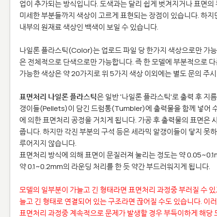
업이 추가되는 방식입니다. 도색과는 달리 쉽게 벗겨지거나 표면의 
미세한 부분들까지 색상이 고르게 표현되는 장점이 있습니다. 하지
내부의 원재료 색상인 백색이 보일 수 있습니다.
나일론 플라스틱(Color)는 업로드 파일 당 한가지 색상으로만 가
은 전체적으로 단색으로만 가능합니다. 즉 한 모델에 부분적으로 
가능한 색상은 약 20가지로 위 5가지 색상 이외에는 별도 문의 주시
표면처리 나일론 플라스틱
은 일반 '나일론 플라스틱'로 출력 후 지
갱이들(Pellets)이 담긴 드럼통(Tumbler)에 출력물을 함께 넣
에 의한 표면처리 공정을 거치게 됩니다. 가공 후 출력물의 표면은
줍니다. 하지만 각진 부분의 구석 등은 세라믹 알갱이들이 닿지 못
루어지지 않습니다.
표면처리 방식에 의해 표면이 문질러져 눌리는 정도는 약 0.05~0
약 0.1~0.2mm의 라운딩 처리를 한 듯 약간 부드러워지게 됩니다.
모델의 일부분이 가늘고 긴 형태라면 표면처리 과정중 부러질 수 있고
늘고 긴 형태로 연결되어 있는 구조라면 끊어질 수도 있습니다. 이러
표면처리 과정중 계속적으로 문제가 발생할 경우 부득이하게 해당 