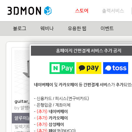
스토어
출력서비스
블로그
웨비나
유용한 웹
이벤트
홈페이지 간편결제 서비스 추가 공지
네이버페이
및
카카오페이
등
간편결제 서비스
가
추가
되었
- 신용카드 / 피시스(연구비카드)
guitar_mount_ring_2_80
slide_bar
- 은행입금 / 계좌이체
by
알팽이
by
rigveda
33.STL
-
(추가)
네이버페이
알루미늄(Aluminum)
-
(추가)
카카오페이
나일론 플라스틱 EXPRE
-
(추가)
삼성페이
일렉기타 humbucker to mini h
아직 작성된 모델설명이 
-
(추가)
페이코
(PAYCO)