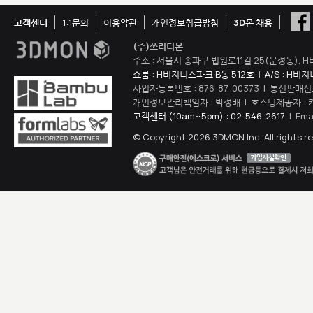
고객센터
1:1문의
이용약관
개인정보취급방침
3D몬 채용
(주)쓰리디몬
주소 : 서울시 송파구 법원로11길 25(문정동), H
쇼룸 : H비지니스파크 B동 512호
|
A/S : H비
사업자등록번호 : 876-87-00373 | 통신판매신
개인정보관리책임자 : 박정배 | 호스팅제공자 : 
고객센터 (10am~5pm) : 02-546-2617
| Ema
© Copyright 2026 3DMON Inc. All rights r