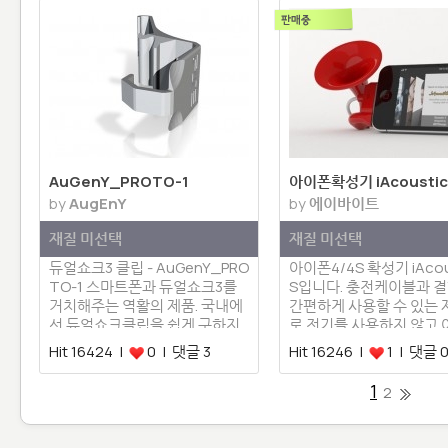
AuGenY_PROTO-1
아이폰확성기 iAcousti
by
AugEnY
by
에이바이트
재질 미선택
재질 미선택
듀얼쇼크3 클립 - AuGenY_PRO
아이폰4/4S 확성기 iAcou
TO-1 스마트폰과 듀얼쇼크3를
S입니다. 충전케이블과 
거치해주는 역활의 제품. 국내에
간편하게 사용할 수 있는
선 듀얼쇼크클립을 쉽게 구하지
로 전기를 사용하지 않고
못하여…
의 …
Hit 16424 |
0 | 댓글 3
Hit 16246 |
1 | 댓글 
1
2