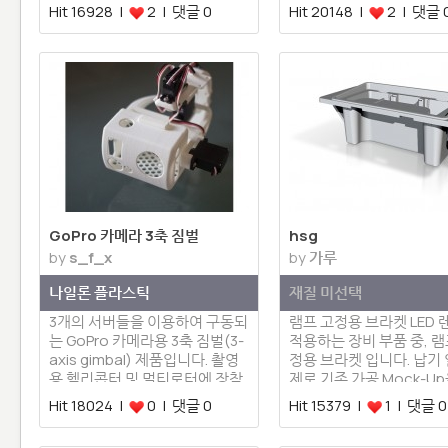
obot Ltd…
Hit 16928 |
2 | 댓글 0
Hit 20148 |
2 | 댓글 
GoPro 카메라 3축 짐벌
hsg
by
s_f_x
by
가루
나일론 플라스틱
재질 미선택
3개의 서버들을 이용하여 구동되
램프 고정용 브라켓 LED
는 GoPro 카메라용 3축 짐벌(3-
적용하는 장비 부품 중, 램
axis gimbal) 제품입니다. 촬영
정용 브라켓 입니다. 납기 
용 헬리콥터 및 멀티로터에 장착
제로 기존 가공 Mock-Up
할 수 …
Hit 18024 |
0 | 댓글 0
Hit 15379 |
1 | 댓글 0