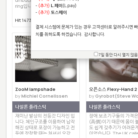
umbucker converter mount
다.
-
(추가)
L.페이
(L.pay)
ring입니다.
-
(추가)
토스페이
Hit 14734 |
0 | 댓글 0
Hit 15093 |
0 | 댓글 
결제 시스템에 문제가 있는 경우 고객센터로 알려주시면 빠
치를 취하도록 하겠습니다.
감사합니다.
7일 동안 다시 열지 않음
ZooM lampshade
오픈소스 Flexy-Hand 2
by
Michiel Cornelissen
by
Gyrobot(Steve W
나일론 플라스틱
나일론 플라스틱
재미난 발상의 전등갓 디자인 입
장애 보조기구들의 가격은
니다. 체인구조를 이용하여 납작
(高價)이기 때문에 몸이 
해진 상태로 포장이 가능하고 전
도 쉽게 갖추기가 어려운
등에 장착할 때는 쳐셔서 오각…
이었습니다. The UK calle