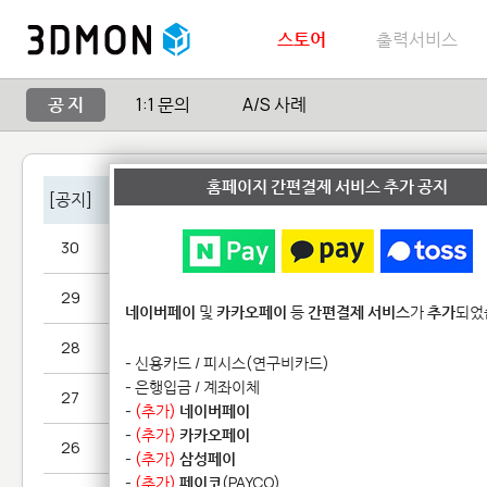
스토어
출력서비스
공 지
1:1 문의
A/S 사례
홈페이지 간편결제 서비스 추가 공지
[공지]
출력서비스 종료 안내
30
출력서비스 종료 안내
29
2025년 신입 및 정규직 채용
네이버페이
및
카카오페이
등
간편결제 서비스
가
추가
되었
28
2023년 7월 채용공고
- 신용카드 / 피시스(연구비카드)
- 은행입금 / 계좌이체
27
3D 프린팅 서비스 단가 인상 안내
-
(추가)
네이버페이
-
(추가)
카카오페이
26
기본 프라임 플라스틱 서비스 가격 추가 인하 안내
-
(추가)
삼성페이
-
(추가)
페이코
(PAYCO)