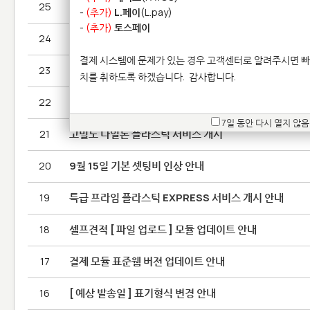
25
6월 22일, 3D몬 본사 이전 안내 (송파구 문정동 법조단지
-
(추가)
L.페이
(L.pay)
-
(추가)
토스페이
24
SLA 출력방식 프라임 플라스틱 단가 조정 안내
결제 시스템에 문제가 있는 경우 고객센터로 알려주시면 빠
23
기본 셋팅비 및 플라스틱 서비스 비용 조정
치를 취하도록 하겠습니다.
감사합니다.
22
알루마이드(Alumide), 아크릴 플라스틱 서비스 중단
7일 동안 다시 열지 않음
21
고밀도 나일론 플라스틱 서비스 개시
20
9월 15일 기본 셋팅비 인상 안내
19
특급 프라임 플라스틱 EXPRESS 서비스 개시 안내
18
셀프견적 [ 파일 업로드 ] 모듈 업데이트 안내
17
결제 모듈 표준웹 버젼 업데이트 안내
16
[ 예상 발송일 ] 표기형식 변경 안내