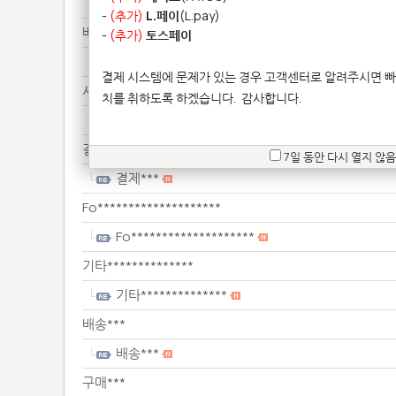
서류***
-
(추가)
L.페이
(L.pay)
배송***
-
(추가)
토스페이
배송***
결제 시스템에 문제가 있는 경우 고객센터로 알려주시면 빠
서류***
치를 취하도록 하겠습니다.
감사합니다.
서류***
결제***
7일 동안 다시 열지 않음
결제***
Fo********************
Fo********************
기타**************
기타**************
배송***
배송***
구매***