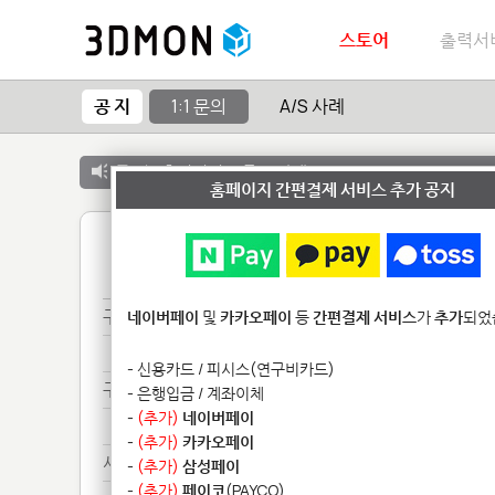
스토어
출력서
공 지
1:1 문의
A/S 사례
공 지 :
출력서비스 종료 안내
홈페이지 간편결제 서비스 추가 공지
1
구매***
네이버페이
및
카카오페이
등
간편결제 서비스
가
추가
되었
구매***
- 신용카드 / 피시스(연구비카드)
구매***
- 은행입금 / 계좌이체
-
(추가)
네이버페이
구매***
-
(추가)
카카오페이
서류***
-
(추가)
삼성페이
-
(추가)
페이코
(PAYCO)