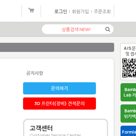
로그인
|
회원가입
|
주문조회
A/S 
및 접
공지사항
문의하기
Bam
Lab 
3D 프린터(장비) 견적문의
Bam
위키백
고객센터
Forml
Customer Service Center