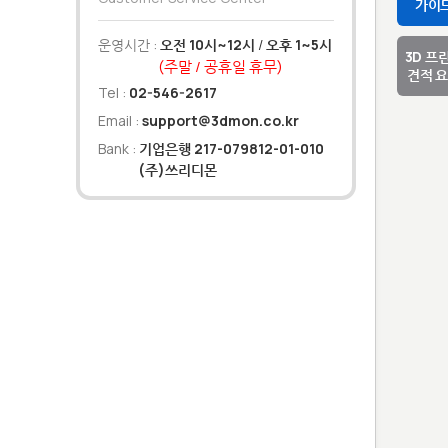
가이
운영시간 :
오전 10시~12시
/
오후 1~5시
3D 프
(주말 / 공휴일 휴무)
견적 
Tel :
02-546-2617
Email :
support@3dmon.co.kr
Bank :
기업은행 217-079812-01-010
(주)쓰리디몬