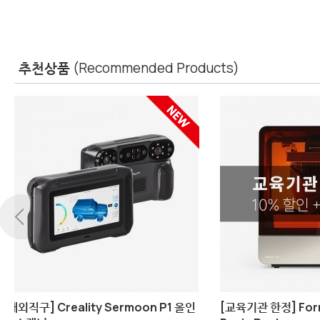
추천상품
(Recommended Products)
Bambu Lab A2L Combo
[해외직구] Cr