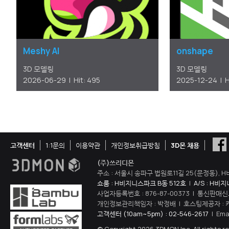
Meshy AI
onshape
3D 모델링
3D 모델링
2026-06-29 | Hit: 495
2025-12-24 | H
고객센터
1:1문의
이용약관
개인정보취급방침
3D몬 채용
(주)쓰리디몬
주소 : 서울시 송파구 법원로11길 25(문정동), H
쇼룸 : H비지니스파크 B동 512호
|
A/S : H비
사업자등록번호 : 876-87-00373 | 통신판매신
개인정보관리책임자 : 박정배 | 호스팅제공자 : 
고객센터 (10am~5pm) : 02-546-2617
| Ema