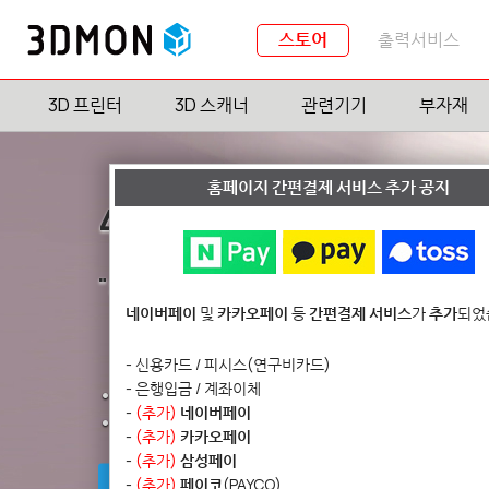
스토어
출력서비스
3D 프린터
3D 스캐너
관련기기
부자재
홈페이지 간편결제 서비스 추가 공지
4-Color 3D 프린터 Snap
"5배 더 빠르게, 낭비는 5배 적게."
네이버페이
및
카카오페이
등
간편결제 서비스
가
추가
되었
- 신용카드 / 피시스(연구비카드)
- 은행입금 / 계좌이체
• KC 인증 완료 및 판매 개시!
-
(추가)
네이버페이
• 1,589,000원
-
(추가)
카카오페이
-
(추가)
삼성페이
구매하기
-
(추가)
페이코
(PAYCO)