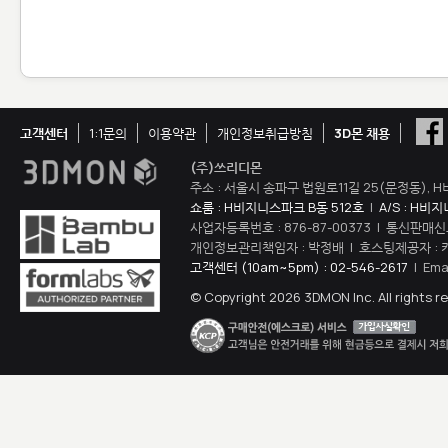
고객센터
1:1문의
이용약관
개인정보취급방침
3D몬 채용
(주)쓰리디몬
주소 : 서울시 송파구 법원로11길 25(문정동), H
쇼룸 : H비지니스파크 B동 512호
|
A/S : H비
사업자등록번호 : 876-87-00373 | 통신판매신
개인정보관리책임자 : 박정배 | 호스팅제공자 : 
고객센터 (10am~5pm) : 02-546-2617
| Ema
© Copyright 2026 3DMON Inc. All rights r