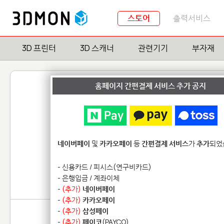
스토어
출력서비스
3D 프린터
3D 스캐너
관련기기
부자재
홈페이지 간편결제 서비스 추가 공지
Formlabs 
네이버페이
및
카카오페이
등
간편결제 서비스
가
추가
되었
Form 4 기본 레진
Form 4 엔지
- 신용카드 / 피시스(연구비카드)
Form 2/3 바이오 레진
공용 5
- 은행입금 / 계좌이체
-
(추가)
네이버페이
-
(추가)
카카오페이
-
(추가)
삼성페이
-
(추가)
페이코
(PAYCO)