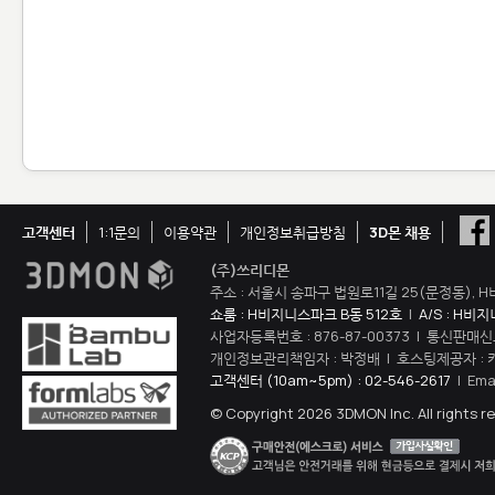
고객센터
1:1문의
이용약관
개인정보취급방침
3D몬 채용
(주)쓰리디몬
주소 : 서울시 송파구 법원로11길 25(문정동), H
쇼룸 : H비지니스파크 B동 512호
|
A/S : H비
사업자등록번호 : 876-87-00373 | 통신판매신
개인정보관리책임자 : 박정배 | 호스팅제공자 : 
고객센터 (10am~5pm) : 02-546-2617
| Ema
© Copyright 2026 3DMON Inc. All rights r