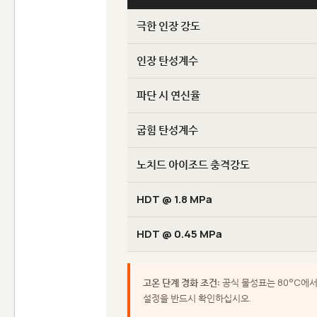
극한 인장 강도
인장 탄성계수
파단 시 연신율
굽힘 탄성계수
노치드 아이조드 충격강도
HDT @ 1.8 MPa
HDT @ 0.45 MPa
고온 단계 경화 조건:
공식 물성표는 80°C에서 
설정을 반드시 확인하십시오.