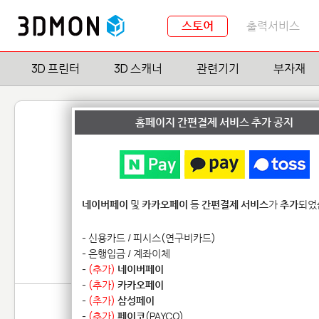
스토어
출력서비스
3D 프린터
3D 스캐너
관련기기
부자재
홈페이지 간편결제 서비스 추가 공지
Formlabs 
네이버페이
및
카카오페이
등
간편결제 서비스
가
추가
되었
Form 4 기본 레진
Form 4 엔지
- 신용카드 / 피시스(연구비카드)
Form 2/3 바이오 레진
공용 5
- 은행입금 / 계좌이체
-
(추가)
네이버페이
-
(추가)
카카오페이
-
(추가)
삼성페이
-
(추가)
페이코
(PAYCO)