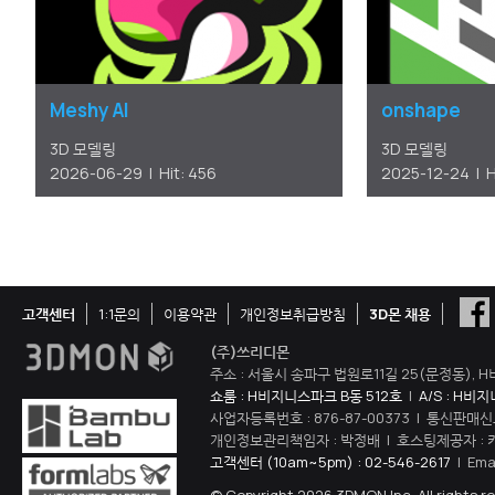
Meshy AI
onshape
3D 모델링
3D 모델링
2026-06-29 | Hit: 456
2025-12-24 | Hi
고객센터
1:1문의
이용약관
개인정보취급방침
3D몬 채용
(주)쓰리디몬
주소 : 서울시 송파구 법원로11길 25(문정동), H
쇼룸 : H비지니스파크 B동 512호
|
A/S : H비
사업자등록번호 : 876-87-00373 | 통신판매신
개인정보관리책임자 : 박정배 | 호스팅제공자 : 
고객센터 (10am~5pm) : 02-546-2617
| Ema