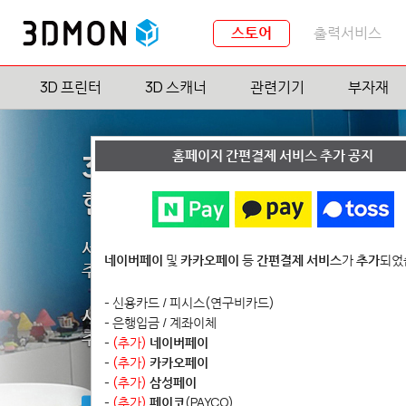
스토어
출력서비스
3D 프린터
3D 스캐너
관련기기
부자재
홈페이지 간편결제 서비스 추가 공지
3D몬 쇼룸(Showroom)
현장 카드결제 가능
서울 지하철 8호선 문정역 10분 거리
네이버페이
및
카카오페이
등
간편결제 서비스
가
추가
되었
주차가능 (2시간 무료)
- 신용카드 / 피시스(연구비카드)
시간: 평일 10~12pm, 1~5pm (방문 전 예약 
- 은행입금 / 계좌이체
주소: 서울 송파구 법원로11길 25
-
(추가)
네이버페이
H비지니스파크 B동 512호
-
(추가)
카카오페이
-
(추가)
삼성페이
-
(추가)
페이코
(PAYCO)