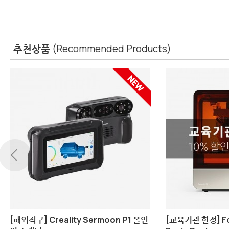
추천상품
(Recommended Products)
bo
Bambu Lab A2L Combo
[해