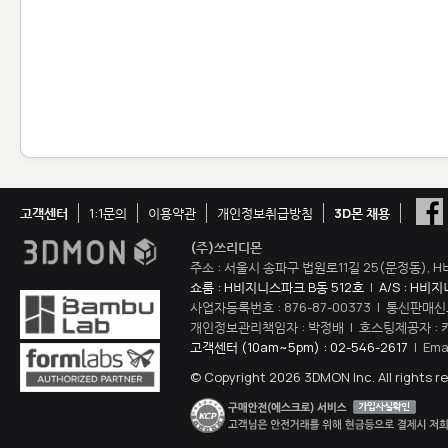
고객센터
1:1문의
이용약관
개인정보취급방침
3D몬 채용
(주)쓰리디몬
주소 : 서울시 송파구 법원로11길 25(문정동), H
쇼룸 : H비지니스파크 B동 512호
|
A/S : H비
사업자등록번호 : 876-87-00373 | 통신판매신
개인정보관리책임자 : 박정배 | 호스팅제공자 : 
고객센터 (10am~5pm) : 02-546-2617
| Ema
© Copyright 2026 3DMON Inc. All rights r