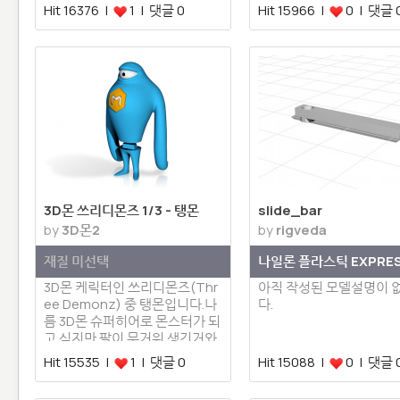
이라는 자동차 모델로 Thingive
는 다르…
Hit 16376 |
1 | 댓글 0
Hit 15966 |
0 | 댓글 
rse…
3D몬 쓰리디몬즈 1/3 - 탱몬
slide_bar
by
3D몬2
by
rigveda
재질 미선택
나일론 플라스틱 EXPRE
3D몬 케릭터인 쓰리디몬즈(Thr
아직 작성된 모델설명이 
ee Demonz) 중 탱몬입니다.나
다.
름 3D몬 슈퍼히어로 몬스터가 되
고 싶지만 팔이 무거워 생긴거와
는 다르게…
Hit 15535 |
1 | 댓글 0
Hit 15088 |
0 | 댓글 