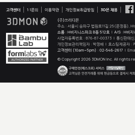
고객센터
1:1문의
이용약관
개인정보취급방침
3D몬 채용
(주)쓰리디몬
주소 : 서울시 송파구 법원로11길 25(문정동), H
쇼룸 : H비지니스파크 B동 512호
|
A/S : H비
사업자등록번호 : 876-87-00373 | 통신판매신
개인정보관리책임자 : 박정배 | 호스팅제공자 : 
고객센터 (10am~5pm) : 02-546-2617
| Ema
© Copyright 2026 3DMON Inc. All rights r