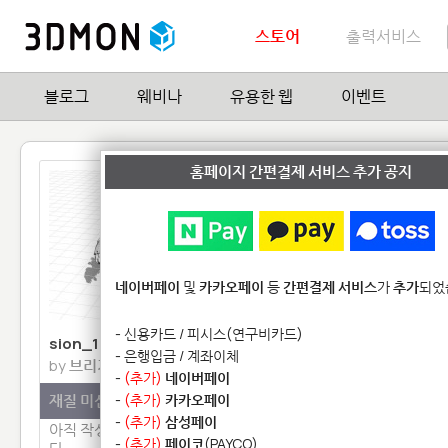
스토어
출력서비스
블로그
웨비나
유용한 웹
이벤트
홈페이지 간편결제 서비스 추가 공지
네이버페이
및
카카오페이
등
간편결제 서비스
가
추가
되었
- 신용카드 / 피시스(연구비카드)
sion_1762
Drawing3
- 은행입금 / 계좌이체
by
브리기테
by
통신보안
-
(추가)
네이버페이
재질 미선택
-
(추가)
카카오페이
재질 미선택
-
(추가)
삼성페이
아직 작성된 모델설명이 없습니
아직 작성된 모델설명이 
-
(추가)
페이코
(PAYCO)