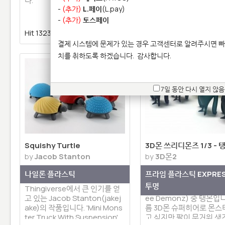
다.
다.
-
(추가)
L.페이
(L.pay)
-
(추가)
토스페이
Hit 13232 |
0 | 댓글 0
Hit 13876 |
0 | 댓글 
결제 시스템에 문제가 있는 경우 고객센터로 알려주시면 빠
치를 취하도록 하겠습니다.
감사합니다.
7일 동안 다시 열지 않음
Squishy Turtle
3D몬 쓰리디몬즈 1/3 - 
by
Jacob Stanton
by
3D몬2
나일론 플라스틱
프라임 플라스틱 EXPRE
투명
Thingiverse에서 큰 인기를 얻
3D몬 케릭터인 쓰리 데몬즈
고 있는 Jacob Stanton(jakej
ee Demonz) 중 탱몬입
ake)의 작품입니다. 'Mini Mons
름 3D몬 슈퍼히어로 몬스
ter Truck With Suspension'
고 싶지만 팔이 무거워 