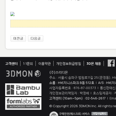
고객센터
1:1문의
이용약관
개인정보취급방침
3D몬 채용
(주)쓰리디몬
주소 : 서울시 송파구 법원로11길 25(문정동), H
쇼룸 : H비지니스파크 B동 512호
|
A/S : H비
사업자등록번호 : 876-87-00373 | 통신판매신
개인정보관리책임자 : 박정배 | 호스팅제공자 : 
고객센터 (10am~5pm) : 02-546-2617
| Ema
© Copyright 2026 3DMON Inc. All rights r