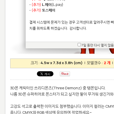
-
(추가)
L.페이
(L.pay)
-
(추가)
토스페이
결제 시스템에 문제가 있는 경우 고객센터로 알려주시면 빠
치를 취하도록 하겠습니다.
감사합니다.
7일 동안 다시 열지 않음
크기 :
4.5w x 7.3d x 3.8h (cm)
| 모델갯수 :
2 개
|
3D몬 케릭터인 쓰리디몬즈(Three Demonz) 중 탱몬입니다.
나름 3D몬 슈퍼히어로 몬스터가 되고 싶지만 팔이 무거워 생긴거와
고강도 석고로 출력한 이미지도 첨부했습니다. 이미지 컬러는 CMY
옵니다. CMYK와 RGB 색상에 유의하며 작업하세요~