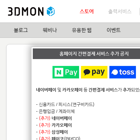
스토어
출력서비스
블로그
웨비나
유용한 웹
이벤트
3D몬 쓰리디몬즈 1/3 - 
홈페이지 간편결제 서비스 추가 공지
by
3D몬2
0
| Hit
16,467
네이버페이
및
카카오페이
등
간편결제 서비스
가
추가
되었
- 신용카드 / 피시스(연구비카드)
- 은행입금 / 계좌이체
-
(추가)
네이버페이
-
(추가)
카카오페이
-
(추가)
삼성페이
-
(추가)
페이코
(PAYCO)