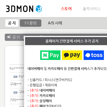
스토어
출력서비스
공 지
1:1 문의
A/S 사례
공 지 :
출력서비스 종료 안내
홈페이지 간편결제 서비스 추가 공지
1:1 
Fo********************
네이버페이
및
카카오페이
등
간편결제 서비스
가
추가
되었
Fo********************
- 신용카드 / 피시스(연구비카드)
구매***
- 은행입금 / 계좌이체
-
(추가)
네이버페이
구매***
-
(추가)
카카오페이
기타**************
-
(추가)
삼성페이
-
(추가)
페이코
(PAYCO)