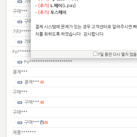
기타**************
-
(추가)
L.페이
(L.pay)
구매***
-
(추가)
토스페이
구매***
결제 시스템에 문제가 있는 경우 고객센터로 알려주시면 빠
기타**************
치를 취하도록 하겠습니다.
감사합니다.
기타**************
Fo********************
7일 동안 다시 열지 않음
Fo********************
결제***
결제***
구매***
구매***
구매***
구매***
제품*******