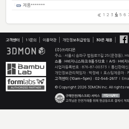
제품*******
4
1
2
3
5
6
고객센터
1:1문의
이용약관
개인정보취급방침
3D몬 채용
(주)쓰리디몬
주소 : 서울시 송파구 법원로11길 25(문정동), H
쇼룸 : H비지니스파크 B동 512호
|
A/S : H비
사업자등록번호 : 876-87-00373 | 통신판매신
개인정보관리책임자 : 박정배 | 호스팅제공자 : 
고객센터 (10am~5pm) : 02-546-2617
| Ema
© Copyright 2026 3DMON Inc. All rights r