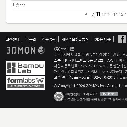
배송***
11
12
13
14
15
고객센터
1:1문의
이용약관
개인정보취급방침
3D몬 채용
(주)쓰리디몬
주소 : 서울시 송파구 법원로11길 25(문정동), H
쇼룸 : H비지니스파크 B동 512호
|
A/S : H비
사업자등록번호 : 876-87-00373 | 통신판매신
개인정보관리책임자 : 박정배 | 호스팅제공자 : 
고객센터 (10am~5pm) : 02-546-2617
| Ema
© Copyright 2026 3DMON Inc. All rights r