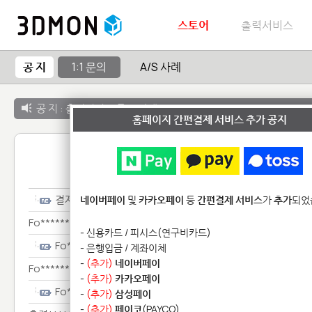
스토어
출력서비스
공 지
1:1 문의
A/S 사례
공 지 :
출력서비스 종료 안내
홈페이지 간편결제 서비스 추가 공지
1:1 
결제***
네이버페이
및
카카오페이
등
간편결제 서비스
가
추가
되었
Fo********************
- 신용카드 / 피시스(연구비카드)
Fo********************
- 은행입금 / 계좌이체
-
(추가)
네이버페이
Fo********************
-
(추가)
카카오페이
Fo********************
-
(추가)
삼성페이
-
(추가)
페이코
(PAYCO)