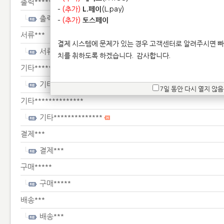
출력******
-
(추가)
L.페이
(L.pay)
출력******
-
(추가)
토스페이
서류***
결제 시스템에 문제가 있는 경우 고객센터로 알려주시면 빠
서류***
치를 취하도록 하겠습니다.
감사합니다.
기타**************
기타**************
7일 동안 다시 열지 않음
기타**************
기타**************
결제***
결제***
구매*****
구매*****
배송***
배송***