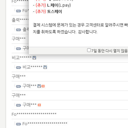
Fo********************
-
(추가)
L.페이
(L.pay)
Fo********************
-
(추가)
토스페이
출력******
결제 시스템에 문제가 있는 경우 고객센터로 알려주시면 빠
출력******
치를 취하도록 하겠습니다.
감사합니다.
구매***
구매***
7일 동안 다시 열지 않음
비교******
비교******
구매***
구매***
구매***
구매***
Fo********************
Fo********************