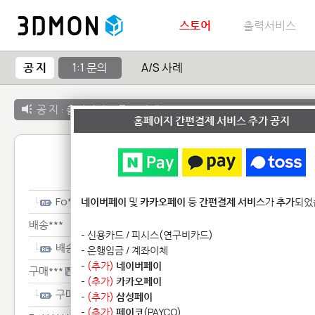
스토어
출력서비스
공 지
1:1 문의
A/S 사례
공 지 :
출력서비스 종료 안내
홈페이지 간편결제 서비스 추가 공지
1:1 
Fo********************
네이버페이
및
카카오페이
등
간편결제 서비스
가
추가
되었
배송***
- 신용카드 / 피시스(연구비카드)
배송***
- 은행입금 / 계좌이체
-
(추가)
네이버페이
구매***
-
(추가)
카카오페이
구매***
-
(추가)
삼성페이
-
(추가)
페이코
(PAYCO)