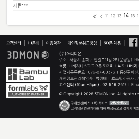
서류***
14
11
12
13
15
고객센터
1:1문의
이용약관
개인정보취급방침
3D몬 채용
(주)쓰리디몬
주소 : 서울시 송파구 법원로11길 25(문정동), H
쇼룸 : H비지니스파크 B동 512호
|
A/S : H비
사업자등록번호 : 876-87-00373 | 통신판매신
개인정보관리책임자 : 박정배 | 호스팅제공자 : 
고객센터 (10am~5pm) : 02-546-2617
| Ema
© Copyright 2026 3DMON Inc. All rights r