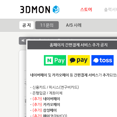
스토어
출력서
공 지
1:1 문의
A/S 사례
공 지 :
출력서비스 종료 안내
홈페이지 간편결제 서비스 추가 공지
1
구매***
네이버페이
및
카카오페이
등
간편결제 서비스
가
추가
되었
구매***
- 신용카드 / 피시스(연구비카드)
구매***
- 은행입금 / 계좌이체
-
(추가)
네이버페이
결제***
-
(추가)
카카오페이
결제***
-
(추가)
삼성페이
-
(추가)
페이코
(PAYCO)