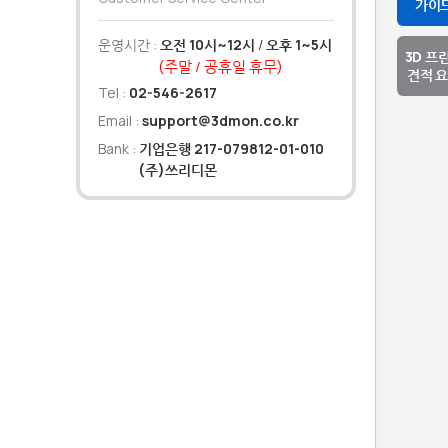
가이
운영시간 :
오전 10시~12시
/
오후 1~5시
3D 프
(주말 / 공휴일 휴무)
견적 
Tel :
02-546-2617
Email :
support@3dmon.co.kr
Bank :
기업은행 217-079812-01-010
(주)쓰리디몬