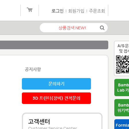
로그인
|
회원가입
|
주문조회
A/S 
및 접
공지사항
문의하기
Bam
Lab 
3D 프린터(장비) 견적문의
Bam
위키백
고객센터
Forml
Customer Service Center