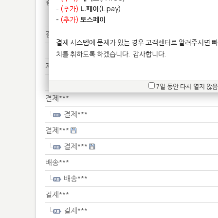
결제***
-
(추가)
L.페이
(L.pay)
결제***
-
(추가)
토스페이
결제***
결제 시스템에 문제가 있는 경우 고객센터로 알려주시면 빠
결제***
치를 취하도록 하겠습니다.
감사합니다.
제품*******
제품*******
7일 동안 다시 열지 않음
결제***
결제***
결제***
결제***
배송***
배송***
결제***
결제***