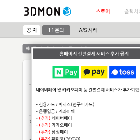
스토어
출력서
공 지
1:1 문의
A/S 사례
공 지 :
출력서비스 종료 안내
홈페이지 간편결제 서비스 추가 공지
1
구매***
네이버페이
및
카카오페이
등
간편결제 서비스
가
추가
되었
구매***
- 신용카드 / 피시스(연구비카드)
구매***
- 은행입금 / 계좌이체
-
(추가)
네이버페이
결제***
-
(추가)
카카오페이
결제***
-
(추가)
삼성페이
-
(추가)
페이코
(PAYCO)