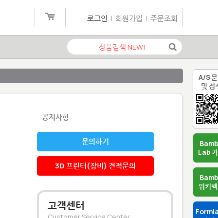
로그인
|
회원가입
|
주문조회
A/S 
및 접
공지사항
문의하기
Bam
Lab 
3D 프린터(장비) 견적문의
Bam
위키백
고객센터
Forml
Customer Service Center