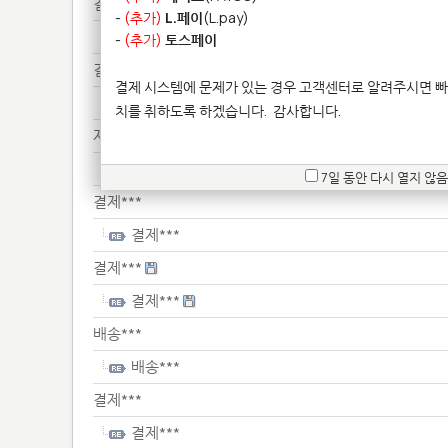
결제***
-
(추가)
L.페이
(L.pay)
결제***
-
(추가)
토스페이
결제***
결제 시스템에 문제가 있는 경우 고객센터로 알려주시면 빠
결제***
치를 취하도록 하겠습니다.
감사합니다.
제품*******
제품*******
7일 동안 다시 열지 않음
결제***
결제***
결제***
결제***
배송***
배송***
결제***
결제***