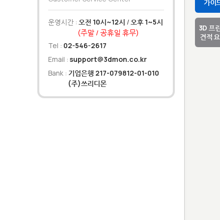
가이
운영시간 :
오전 10시~12시
/
오후 1~5시
3D 프
(주말 / 공휴일 휴무)
견적 
Tel :
02-546-2617
Email :
support@3dmon.co.kr
Bank :
기업은행 217-079812-01-010
(주)쓰리디몬