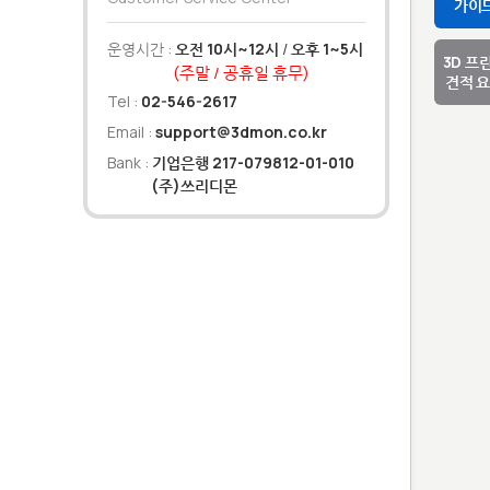
가이
운영시간 :
오전 10시~12시
/
오후 1~5시
3D 프
(주말 / 공휴일 휴무)
견적 
Tel :
02-546-2617
Email :
support@3dmon.co.kr
Bank :
기업은행 217-079812-01-010
(주)쓰리디몬