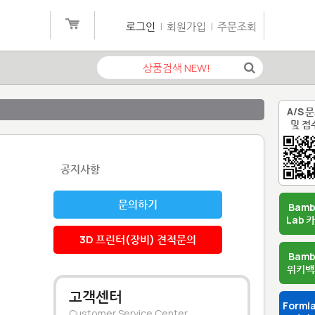
로그인
|
회원가입
|
주문조회
A/S 
및 접
공지사항
문의하기
Bam
Lab 
3D 프린터(장비) 견적문의
Bam
위키백
고객센터
Forml
Customer Service Center