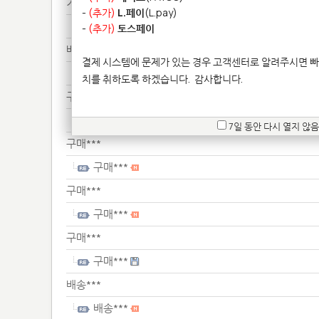
기타**************
-
(추가)
L.페이
(L.pay)
기타**************
-
(추가)
토스페이
배송***
결제 시스템에 문제가 있는 경우 고객센터로 알려주시면 빠
배송***
치를 취하도록 하겠습니다.
감사합니다.
구매***
구매***
7일 동안 다시 열지 않음
구매***
구매***
구매***
구매***
구매***
구매***
배송***
배송***