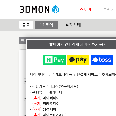
스토어
출력서
공 지
1:1 문의
A/S 사례
공 지 :
출력서비스 종료 안내
홈페이지 간편결제 서비스 추가 공지
1
구매***
네이버페이
및
카카오페이
등
간편결제 서비스
가
추가
되었
기타**************
- 신용카드 / 피시스(연구비카드)
기타**************
- 은행입금 / 계좌이체
-
(추가)
네이버페이
기타**************
-
(추가)
카카오페이
기타**************
-
(추가)
삼성페이
-
(추가)
페이코
(PAYCO)