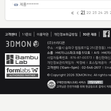
제품*******
21
22
23
24
25
고객센터
1:1문의
이용약관
개인정보취급방침
3D몬 채용
(주)쓰리디몬
주소 : 서울시 송파구 법원로11길 25(문정동), H
쇼룸 : H비지니스파크 B동 512호
|
A/S : H비
사업자등록번호 : 876-87-00373 | 통신판매신
개인정보관리책임자 : 박정배 | 호스팅제공자 : 
고객센터 (10am~5pm) : 02-546-2617
| Ema
© Copyright 2026 3DMON Inc. All rights r