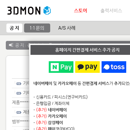
스토어
출력서비스
공 지
1:1 문의
A/S 사례
공 지 :
출력서비스 종료 안내
홈페이지 간편결제 서비스 추가 공지
1:1 
기타**************
네이버페이
및
카카오페이
등
간편결제 서비스
가
추가
되었
기타**************
- 신용카드 / 피시스(연구비카드)
제품*******
- 은행입금 / 계좌이체
-
(추가)
네이버페이
제품*******
-
(추가)
카카오페이
뱀부******************************
-
(추가)
삼성페이
-
(추가)
페이코
(PAYCO)