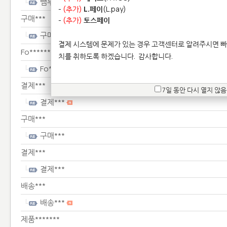
뱀부******************************
-
(추가)
L.페이
(L.pay)
구매***
-
(추가)
토스페이
구매***
결제 시스템에 문제가 있는 경우 고객센터로 알려주시면 빠
Fo********************
치를 취하도록 하겠습니다.
감사합니다.
Fo********************
결제***
7일 동안 다시 열지 않음
결제***
구매***
구매***
결제***
결제***
배송***
배송***
제품*******