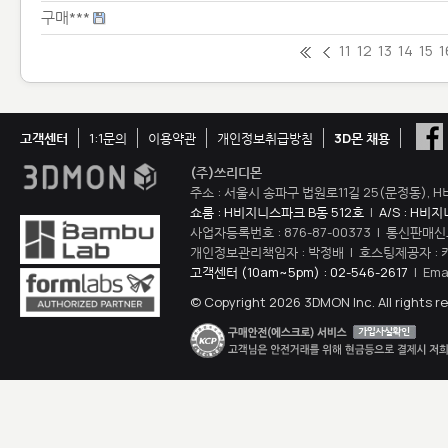
구매***
11
12
13
14
15
1
고객센터
1:1문의
이용약관
개인정보취급방침
3D몬 채용
(주)쓰리디몬
주소 : 서울시 송파구 법원로11길 25(문정동), H
쇼룸 : H비지니스파크 B동 512호
|
A/S : H비
사업자등록번호 : 876-87-00373 | 통신판매신
개인정보관리책임자 : 박정배 | 호스팅제공자 : 
고객센터 (10am~5pm) : 02-546-2617
| Ema
© Copyright 2026 3DMON Inc. All rights r