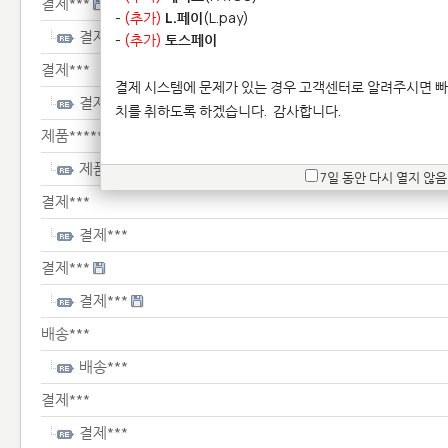
결제***
-
(추가)
L.페이
(L.pay)
결제***
-
(추가)
토스페이
결제***
결제 시스템에 문제가 있는 경우 고객센터로 알려주시면 빠
결제***
치를 취하도록 하겠습니다.
감사합니다.
제품*******
제품*******
7일 동안 다시 열지 않음
결제***
결제***
결제***
결제***
배송***
배송***
결제***
결제***