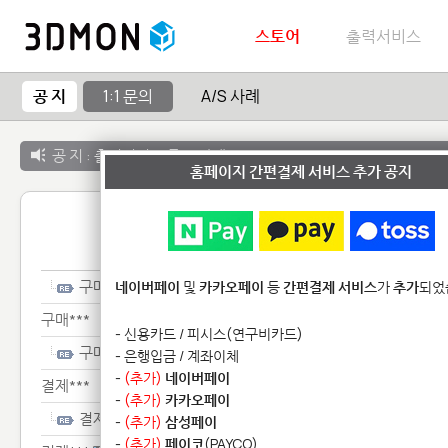
스토어
출력서비스
공 지
1:1 문의
A/S 사례
공 지 :
출력서비스 종료 안내
홈페이지 간편결제 서비스 추가 공지
1:1 
구매***
네이버페이
및
카카오페이
등
간편결제 서비스
가
추가
되었
구매***
- 신용카드 / 피시스(연구비카드)
구매***
- 은행입금 / 계좌이체
-
(추가)
네이버페이
결제***
-
(추가)
카카오페이
결제***
-
(추가)
삼성페이
-
(추가)
페이코
(PAYCO)