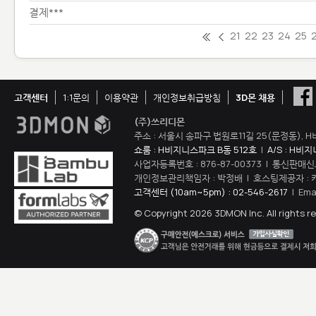
결제***
21
22
23
24
25
고객센터
1:1문의
이용약관
개인정보취급방침
3D몬 채용
(주)쓰리디몬
주소 : 서울시 송파구 법원로11길 25(문정동), H
쇼룸 : H비지니스파크 B동 512호
|
A/S : H비
사업자등록번호 : 876-87-00373 | 통신판매신
개인정보관리책임자 : 박정배 | 호스팅제공자 : 
고객센터 (10am~5pm) : 02-546-2617
| Ema
© Copyright 2026 3DMON Inc. All rights r