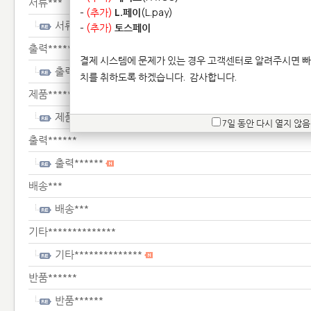
서류***
-
(추가)
L.페이
(L.pay)
서류***
-
(추가)
토스페이
출력******
결제 시스템에 문제가 있는 경우 고객센터로 알려주시면 빠
출력******
치를 취하도록 하겠습니다.
감사합니다.
제품*******
제품*******
7일 동안 다시 열지 않음
출력******
출력******
배송***
배송***
기타**************
기타**************
반품******
반품******