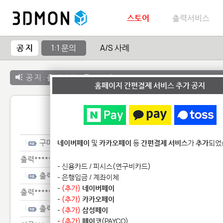
스토어
출력서비스
공 지
1:1 문의
A/S 사례
공 지 :
출력서비스 종료 안내
홈페이지 간편결제 서비스 추가 공지
1:1 
구매***
네이버페이
및
카카오페이
등
간편결제 서비스
가
추가
되었
출력******
- 신용카드 / 피시스(연구비카드)
출력******
- 은행입금 / 계좌이체
-
(추가)
네이버페이
출력******
-
(추가)
카카오페이
출력******
-
(추가)
삼성페이
-
(추가)
페이코
(PAYCO)