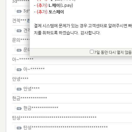
3d******
-
(추가)
L.페이
(L.pay)
3d******
-
(추가)
토스페이
견적***
결제 시스템에 문제가 있는 경우 고객센터로 알려주시면 빠
견적***
치를 취하도록 하겠습니다.
감사합니다.
문의*****
문의*****
7일 동안 다시 열지 않음
아~*******
아~*******
안녕****
안녕****
현금*************
현금*************
탄성*************************************
탄성*************************************