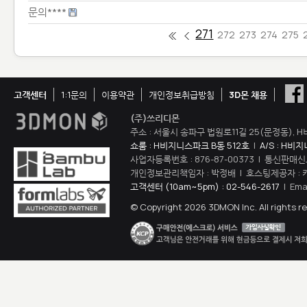
문의****
271
272
273
274
275
고객센터
1:1문의
이용약관
개인정보취급방침
3D몬 채용
(주)쓰리디몬
주소 : 서울시 송파구 법원로11길 25(문정동), H
쇼룸 : H비지니스파크 B동 512호
|
A/S : H비
사업자등록번호 : 876-87-00373 | 통신판매신
개인정보관리책임자 : 박정배 | 호스팅제공자 : 
고객센터 (10am~5pm) : 02-546-2617
| Ema
© Copyright 2026 3DMON Inc. All rights r