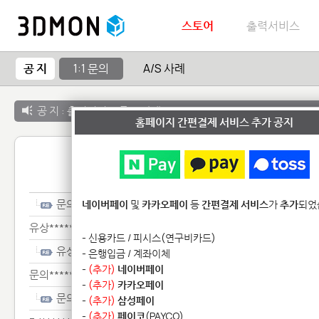
스토어
출력서비스
공 지
1:1 문의
A/S 사례
공 지 :
출력서비스 종료 안내
홈페이지 간편결제 서비스 추가 공지
1:1 
문의****
네이버페이
및
카카오페이
등
간편결제 서비스
가
추가
되었
유상************************
- 신용카드 / 피시스(연구비카드)
유상************************
- 은행입금 / 계좌이체
-
(추가)
네이버페이
문의*****
-
(추가)
카카오페이
문의*****
-
(추가)
삼성페이
-
(추가)
페이코
(PAYCO)