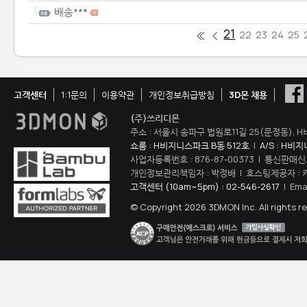
배송***
21
22
23
24
25
고객센터
1:1문의
이용약관
개인정보취급방침
3D몬 채용
(주)쓰리디몬
주소 : 서울시 송파구 법원로11길 25(문정동), H
쇼룸 : H비지니스파크 B동 512호
|
A/S : H비
사업자등록번호 : 876-87-00373 | 통신판매신
개인정보관리책임자 : 박정배 | 호스팅제공자 : 
고객센터 (10am~5pm) : 02-546-2617
| Ema
© Copyright 2026 3DMON Inc. All rights r