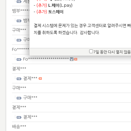
제품*******
-
(추가)
L.페이
(L.pay)
뱀부******************************
-
(추가)
토스페이
뱀부******************************
결제 시스템에 문제가 있는 경우 고객센터로 알려주시면 빠
구매***
치를 취하도록 하겠습니다.
감사합니다.
구매***
Fo********************
7일 동안 다시 열지 않음
Fo********************
결제***
결제***
구매***
구매***
결제***
결제***
배송***