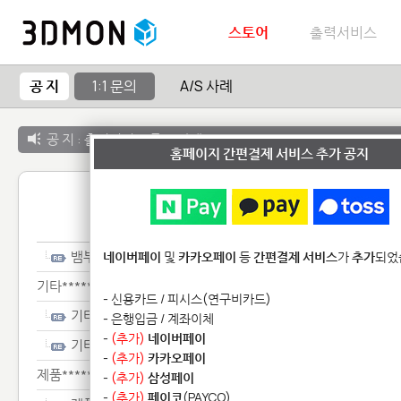
스토어
출력서비스
공 지
1:1 문의
A/S 사례
공 지 :
출력서비스 종료 안내
홈페이지 간편결제 서비스 추가 공지
1:1 
뱀부******************
네이버페이
및
카카오페이
등
간편결제 서비스
가
추가
되었
기타**************
- 신용카드 / 피시스(연구비카드)
기타**************
- 은행입금 / 계좌이체
-
(추가)
네이버페이
기타**************
-
(추가)
카카오페이
제품*******
-
(추가)
삼성페이
-
(추가)
페이코
(PAYCO)