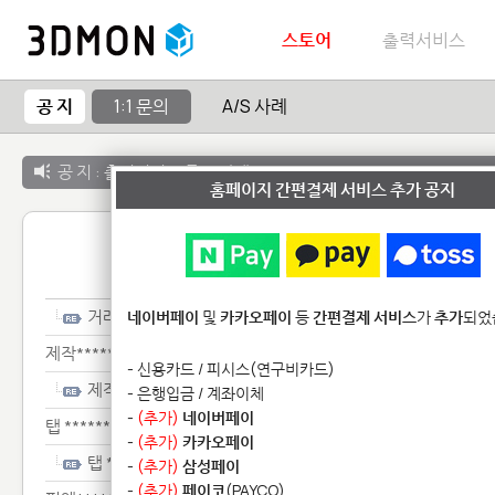
스토어
출력서비스
공 지
1:1 문의
A/S 사례
공 지 :
출력서비스 종료 안내
홈페이지 간편결제 서비스 추가 공지
1:1 
거래************
네이버페이
및
카카오페이
등
간편결제 서비스
가
추가
되었
제작**********
- 신용카드 / 피시스(연구비카드)
제작**********
- 은행입금 / 계좌이체
-
(추가)
네이버페이
탭 ***********
-
(추가)
카카오페이
탭 ***********
-
(추가)
삼성페이
-
(추가)
페이코
(PAYCO)