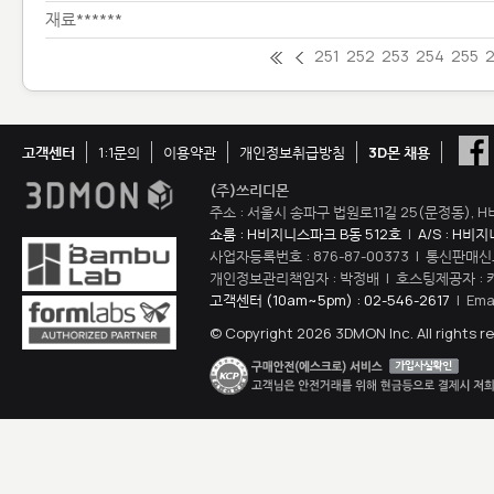
재료******
251
252
253
254
255
고객센터
1:1문의
이용약관
개인정보취급방침
3D몬 채용
(주)쓰리디몬
주소 : 서울시 송파구 법원로11길 25(문정동), H
쇼룸 : H비지니스파크 B동 512호
|
A/S : H비
사업자등록번호 : 876-87-00373 | 통신판매신
개인정보관리책임자 : 박정배 | 호스팅제공자 : 
고객센터 (10am~5pm) : 02-546-2617
| Ema
© Copyright 2026 3DMON Inc. All rights r