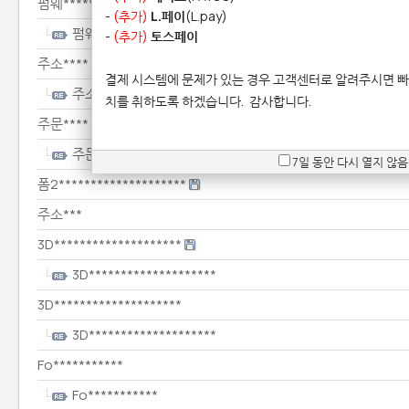
펌웨***********
-
(추가)
L.페이
(L.pay)
펌웨***********
-
(추가)
토스페이
주소****
결제 시스템에 문제가 있는 경우 고객센터로 알려주시면 빠
주소****
치를 취하도록 하겠습니다.
감사합니다.
주문****
주문****
7일 동안 다시 열지 않음
폼2********************
주소***
3D********************
3D********************
3D********************
3D********************
Fo***********
Fo***********